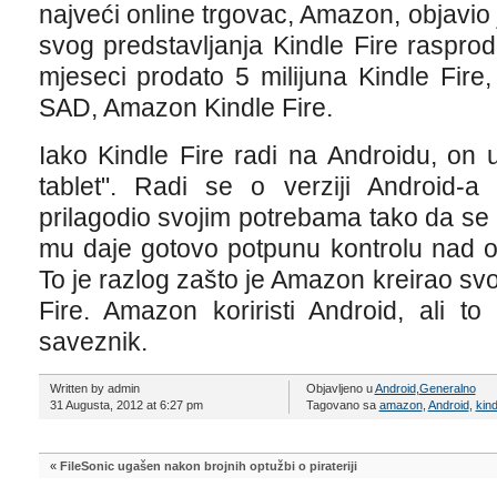
najveći online trgovac, Amazon, objavio 
svog predstavljanja Kindle Fire raspro
mjeseci prodato 5 milijuna Kindle Fire, 
SAD, Amazon Kindle Fire.
Iako Kindle Fire radi na Androidu, on 
tablet". Radi se o verziji Android-a
prilagodio svojim potrebama tako da se ra
mu daje gotovo potpunu kontrolu nad o
To je razlog zašto je Amazon kreirao svoj
Fire. Amazon koriristi Android, ali t
saveznik.
Written by admin
Objavljeno u
Android
,
Generalno
31 Augusta, 2012 at 6:27 pm
Tagovano sa
amazon
,
Android
,
kind
«
FileSonic ugašen nakon brojnih optužbi o pirateriji