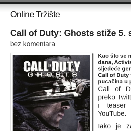
Online Tržište
Call of Duty: Ghosts stiže 5.
bez komentara
Kao što se 
dana, Activis
sljedeće gen
Call of Duty
pucačina u p
Call of D
preko Twit
i teaser 
YouTube.
Iako je z