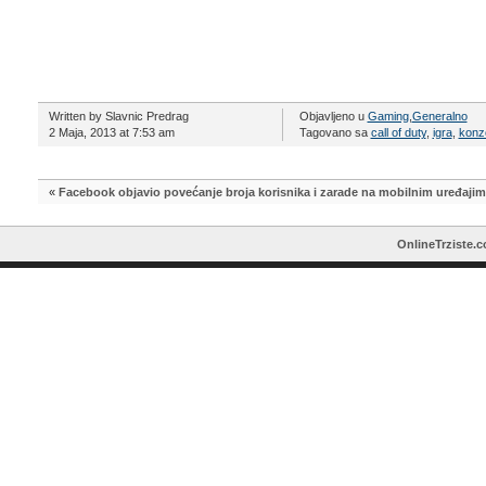
Written by Slavnic Predrag
Objavljeno u
Gaming
,
Generalno
2 Maja, 2013 at 7:53 am
Tagovano sa
call of duty
,
igra
,
konz
«
Facebook objavio povećanje broja korisnika i zarade na mobilnim uređaji
OnlineTrziste.