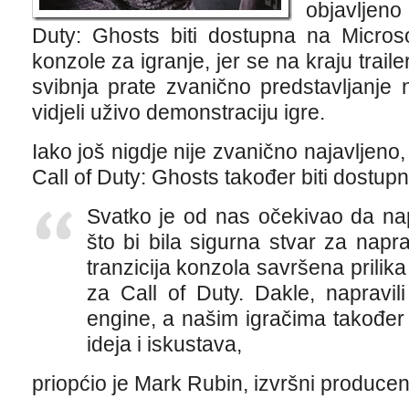
objavljen
Duty: Ghosts biti dostupna na Microsof
konzole za igranje, jer se na kraju traile
svibnja prate zvanično predstavljanje
vidjeli uživo demonstraciju igre.
Iako još nigdje nije zvanično najavljeno
Call of Duty: Ghosts također biti dostupn
Svatko je od nas očekivao da n
što bi bila sigurna stvar za naprav
tranzicija konzola savršena prilik
za Call of Duty. Dakle, napravil
engine, a našim igračima također 
ideja i iskustava,
priopćio je Mark Rubin, izvršni producent