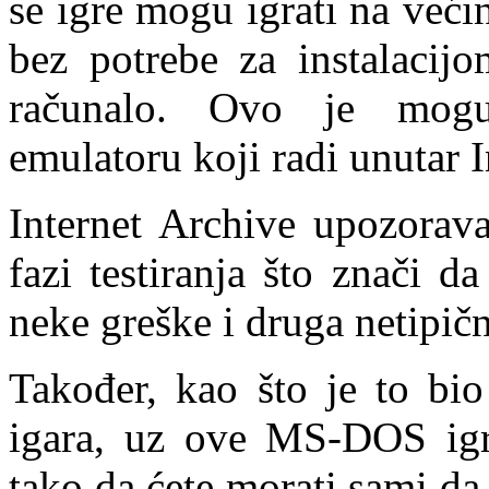
se igre mogu igrati na već
bez potrebe za instalacij
računalo. Ovo je mog
emulatoru koji radi unutar I
Internet Archive upozorava
fazi testiranja što znači 
neke greške i druga netipič
Također, kao što je to bio
igara, uz ove MS-DOS igre
tako da ćete morati sami da