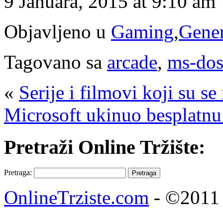
9 Januara, 2015 at 9:10 am
Objavljeno u
Gaming
,
Gene
Tagovano sa
arcade
,
ms-dos
«
Serije i filmovi koji su s
Microsoft ukinuo besplatn
Pretraži Online Tržište:
Pretraga:
OnlineTrziste.com
- ©2011 