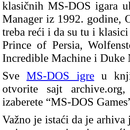
klasičnih MS-DOS igara uk
Manager iz 1992. godine, 
treba reći i da su tu i klasic
Prince of Persia, Wolfen
Incredible Machine i Duke
Sve
MS-DOS igre
u knji
otvorite sajt archive.or
izaberete “MS-DOS Games
Važno je istaći da je arhiva