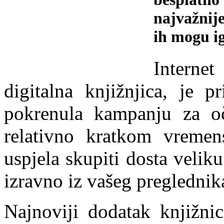
najvažnije
ih mogu ig
Interne
digitalna knjižnjica, je 
pokrenula kampanju za oč
relativno kratkom vremen
uspjela skupiti dosta velik
izravno iz vašeg preglednik
Najnoviji dodatak knjižni