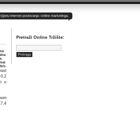
)etu internet poslovanja i online marketinga.
Pretraži Online Tržište:
Pretraga:
 na
alna
a
amai
b/s.
rast
 0,2
to u
čnom
17,4