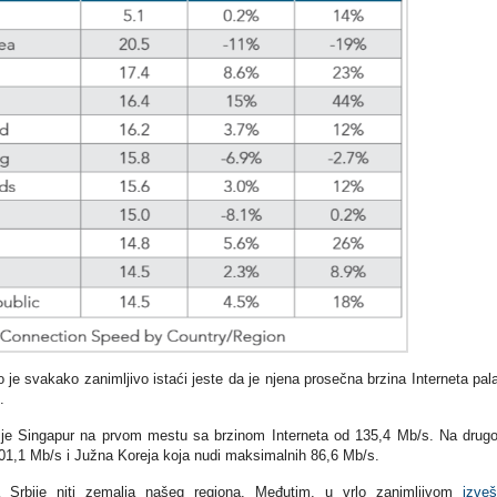
to je svakako zanimljivo istaći jeste da je njena prosečna brzina Interneta pal
.
u je Singapur na prvom mestu sa brzinom Interneta od 135,4 Mb/s. Na drug
01,1 Mb/s i Južna Koreja koja nudi maksimalnih 86,6 Mb/s.
Srbije niti zemalja našeg regiona. Međutim, u vrlo zanimljivom
izveš