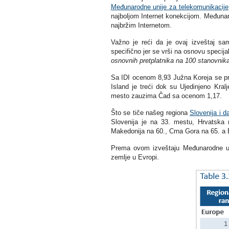
Međunarodne unije za telekomunikacije
najboljom Internet konekcijom. Međunar
najbržim Internetom.
Važno je reći da je ovaj izveštaj sa
specifično jer se vrši na osnovu specija
osnovnih pretplatnika na 100 stanovnik
Sa IDI ocenom 8,93 Južna Koreja se prvi
Island je treći dok su Ujedinjeno Kra
mesto zauzima Čad sa ocenom 1,17.
Što se tiče našeg regiona
Slovenija i da
Slovenija je na 33. mestu, Hrvatska 
Makedonija na 60., Crna Gora na 65. a 
Prema ovom izveštaju Međunarodne uni
zemlje u Evropi.