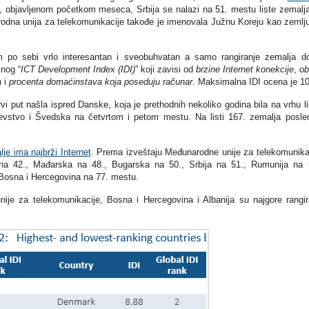
, objavljenom početkom meseca, Srbija se nalazi na 51. mestu liste zemalj
odna unija za telekomunikacije takođe je imenovala Južnu Koreju kao zemlj
m po sebi vrlo interesantan i sveobuhvatan a samo rangiranje zemalja d
lnog “
ICT Development Index (IDI)
” koji zavisi od
brzine Internet konekcije
,
ob
a
i
procenta domaćinstava koja poseduju računar
. Maksimalna IDI ocena je 10
 put našla ispred Danske, koja je prethodnih nekoliko godina bila na vrhu li
ljevstvo i Švedska na četvrtom i petom mestu. Na listi 167. zemalja posle
lje ima najbrži Internet
. Prema izveštaju Međunarodne unije za telekomunika
na 42., Mađarska na 48., Bugarska na 50., Srbija na 51., Rumunija na 
Bosna i Hercegovina na 77. mestu.
je za telekomunikacije, Bosna i Hercegovina i Albanija su najgore rangi