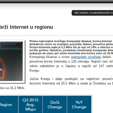
Vaš mentor u svakodnevnom sv(ij
brži Internet u regionu
Prema najnovijem izveštaju kompanije Akamai, brzina Internet
globalnom nivou se značajno povećala. Naime, prosečna glob
brzina Interneta sada je 5,1 Mb/s što je rast od 14% u odnosu n
prošlu godinu. Nažalost, poslednje istraživanje kompanije Ak
pokazuje da samo pet odsto korisnika ima brzinu veću od 25 M
Kompanija Akamai u svom
najnovijem izveštaju
beleži 
prosečne brzine Interneta u 126 zemalja. Najniži rast od
odsto zabeležen je u Japanu a najviši od 147 ods
Kongu.
Južna Koreja i dalje prednjači sa najbržom prose
brzinom Interneta od 20,5 Mb/s a slede je Švedska sa 
ska sa 16,2 Mb/s.