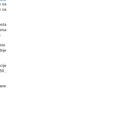
a sa
u sa
osta
ima
.
ste.
dnje
cije
59.,
rane