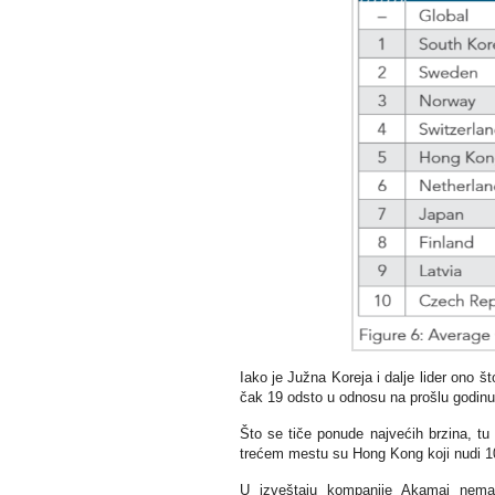
Iako je Južna Koreja i dalje lider ono š
čak 19 odsto u odnosu na prošlu godinu
Što se tiče ponude najvećih brzina, t
trećem mestu su Hong Kong koji nudi 1
U izveštaju kompanije Akamai nema 