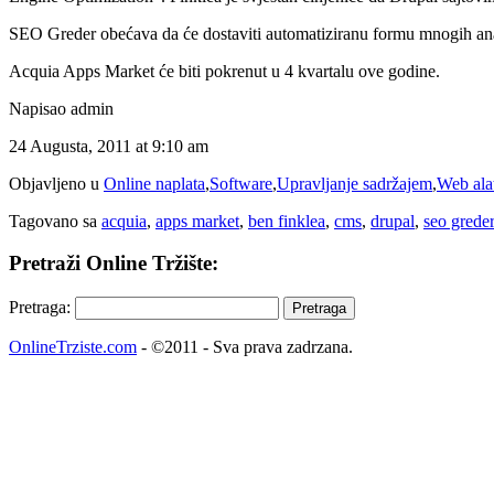
SEO Greder obećava da će dostaviti automatiziranu formu mnogih analiz
Acquia Apps Market će biti pokrenut u 4 kvartalu ove godine.
Napisao admin
24 Augusta, 2011 at 9:10 am
Objavljeno u
Online naplata
,
Software
,
Upravljanje sadržajem
,
Web ala
Tagovano sa
acquia
,
apps market
,
ben finklea
,
cms
,
drupal
,
seo grede
Pretraži Online Tržište:
Pretraga:
OnlineTrziste.com
- ©2011 - Sva prava zadrzana.