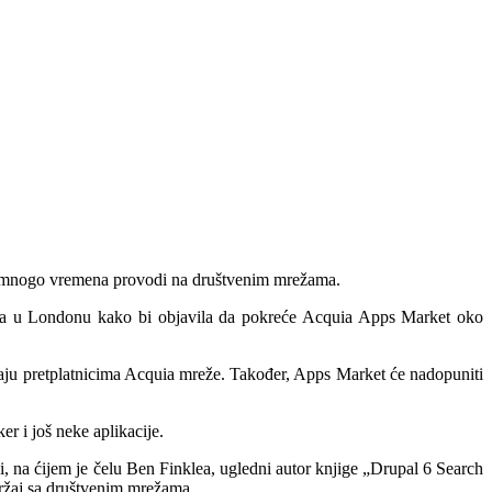
oja mnogo vremena provodi na društvenim mrežama.
žava u Londonu kako bi objavila da pokreće Acquia Apps Market oko
ju pretplatnicima Acquia mreže. Također, Apps Market će nadopuniti
r i još neke aplikacije.
, na ćijem je čelu Ben Finklea, ugledni autor knjige „Drupal 6 Search
držaj sa društvenim mrežama.