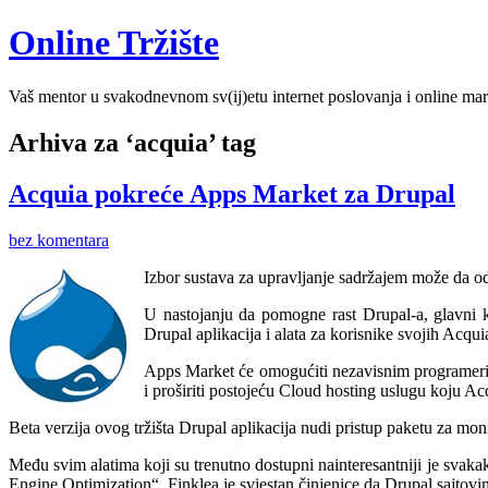
Online Tržište
Vaš mentor u svakodnevnom sv(ij)etu internet poslovanja i online mar
Arhiva za ‘acquia’ tag
Acquia pokreće Apps Market za Drupal
bez komentara
Izbor sustava za upravljanje sadržajem može da o
U nastojanju da pomogne rast Drupal-a, glavni 
Drupal aplikacija i alata za korisnike svojih Acqu
Apps Market će omogućiti nezavisnim programeri
i proširiti postojeću Cloud hosting uslugu koju A
Beta verzija ovog tržišta Drupal aplikacija nudi pristup paketu za mon
Među svim alatima koji su trenutno dostupni nainteresantniji je svak
Engine Optimization“. Finklea je svjestan činjenice da Drupal sajtov