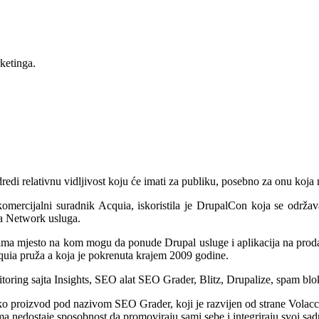
ketinga.
dredi relativnu vidljivost koju će imati za publiku, posebno za onu k
komercijalni suradnik Acquia, iskoristila je DrupalCon koja se odr
ia Network usluga.
ma mjesto na kom mogu da ponude Drupal usluge i aplikacija na proda
cquia pruža a koja je pokrenuta krajem 2009 godine.
itoring sajta Insights, SEO alat SEO Grader, Blitz, Drupalize, spam bloke
ako proizvod pod nazivom SEO Grader, koji je razvijen od strane Volacci
ima nedostaje sposobnost da promoviraju sami sebe i integriraju svoj sa