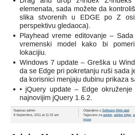
Drag and drop z-index Z-indeks
elemenata, sada možete da kontroliše
slika stvorenih u EDGE po Z osi 
perspektivu gledaoca).
Playhead vreme editovanje – Sada 
vremenski model kako bi pomeri
lokacijiu.
Windows 7 update – Greška u Window
da se Edge pri pokretanju ruši sada 
da korisnici menjaju dubinu prikaza sa
• jQuery update – Edge okruženje 
najnovijim jQuery 1.6.2.
Napisao admin
Objavljeno u
Software
,
Web alati
8 Septembra, 2011 at 11:32 am
Tagovano sa
adobe
,
adobe edge
,
a
muse