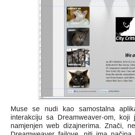
Muse se nudi kao samostalna aplikac
interakciju sa Dreamweaver-om, koji j
namjenjen web dizajnerima. Znači, ne
Dreamweaver fajlove, niti ima nači