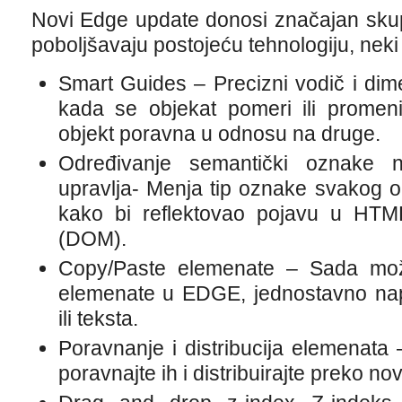
Novi Edge update donosi značajan skup
poboljšavaju postojeću tehnologiju, neki 
Smart Guides – Precizni vodič i dim
kada se objekat pomeri ili promen
objekt poravna u odnosu na druge.
Određivanje semantički oznake 
upravlja- Menja tip oznake svakog ob
kako bi reflektovao pojavu u HTM
(DOM).
Copy/Paste elemenate – Sada može
elemenate u EDGE, jednostavno napra
ili teksta.
Poravnanje i distribucija elemenata 
poravnajte ih i distribuirajte preko no