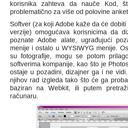
korisnika zahteva da nauče Kod, št
problematično za više od polovine anketi
Softver (za koji Adobe kaže da će dobiti
verzije) omogućava korisnicima da diz
poznate Adobe alate, ugrađujući poza
menije i ostalo u WYSIWYG menije. Osta
su fotografije, mogu se potom prilago
softverima kompanije, kao što je Phot
ostaje u pozadini, dizajner ga i ne vidi
njihov rad izgleda tako što će ga proba
baziran na Webkit, ili putem pretraži
računaru.