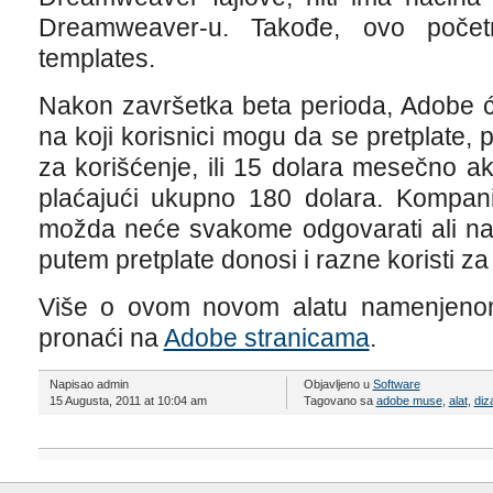
Dreamweaver-u. Takođe, ovo počet
templates.
Nakon završetka beta perioda, Adobe ć
na koji korisnici mogu da se pretplate,
za korišćenje, ili 15 dolara mesečno ak
plaćajući ukupno 180 dolara. Kompani
možda neće svakome odgovarati ali na
putem pretplate donosi i razne koristi z
Više o ovom novom alatu namenjeno
pronaći na
Adobe stranicama
.
Napisao admin
Objavljeno u
Software
15 Augusta, 2011 at 10:04 am
Tagovano sa
adobe muse
,
alat
,
diz