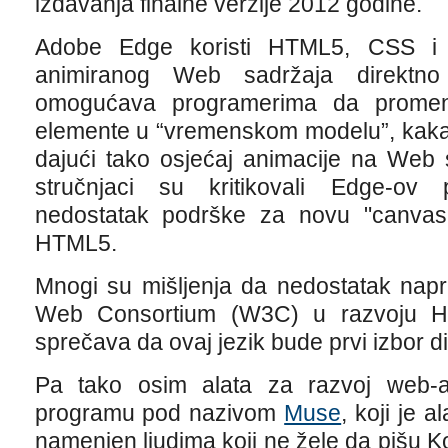
izdavanja finalne verzije 2012 godine.
Adobe Edge koristi HTML5, CSS i J
animiranog Web sadržaja direktn
omogućava programerima da promene
elemente u “vremenskom modelu”, kakav 
dajući tako osjećaj animacije na Web 
stručnjaci su kritikovali Edge-ov pr
nedostatak podrške za novu "canvas"
HTML5.
Mnogi su mišljenja da nedostatak nap
Web Consortium (W3C) u razvoju H
sprečava da ovaj jezik bude prvi izbor d
Pa tako osim alata za razvoj web-
programu pod nazivom
Muse
, koji je 
namenjen ljudima koji ne žele da pišu 