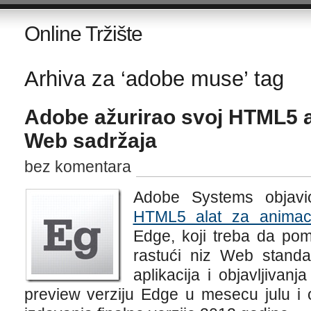
Online Tržište
Arhiva za ‘adobe muse’ tag
Adobe ažurirao svoj HTML5 a
Web sadržaja
bez komentara
Adobe Systems objavi
HTML5 alat za animac
Edge, koji treba da pom
rastući niz Web standa
aplikacija i objavljivan
preview verziju Edge u mesecu julu i 