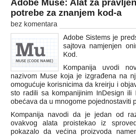
Adobe Muse: Alat za pravljen
potrebe za znanjem kod-a
bez komentara
Adobe Sistems je preds
sajtova namjenjen on
Kod.
Kompanija uvodi nov
nazivom Muse koja je izgrađena na nj
omogućuje korisnicima da kreirju i objav
sto radili sa kompanijinim InDesign ili 
obećava da u mnogome pojednostaviti p
Kompanija navodi da je jedan od raz
ovakvog alata proistekao iz sproved
pokazalo da većina proizvoda namen