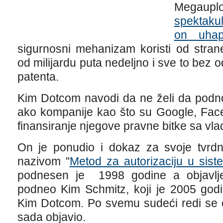
Megaup
spektakul
on uhap
sigurnosni mehanizam koristi od stran
od milijardu puta nedeljno i sve to bez 
patenta.
Kim Dotcom navodi da ne želi da podnos
ako kompanije kao što su Google, Fac
finansiranje njegove pravne bitke sa v
On je ponudio i dokaz za svoje tvrd
nazivom "
Metod za autorizaciju u sis
podnesen je 1998 godine a objavlje
podneo Kim Schmitz, koji je 2005 god
Kim Dotcom. Po svemu sudeći redi se o
sada objavio.