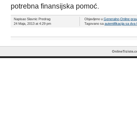
potrebna finansijska pomoć.
Napisao Slavnic Predrag
Objavljeno u
Generalno
,
Online pra
24 Maja, 2013 at 4:29 pm
Tagovano sa
autentifikacija sa dva 
OnlineTrziste.