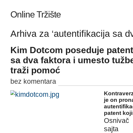
Online Tržište
Arhiva za ‘autentifikacija sa d
Kim Dotcom poseduje patent z
sa dva faktora i umesto tužb
traži pomoć
bez komentara
Kontraverz
je on pron
autentifik
patent koj
Osnivač
sajta 