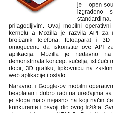
je open-so
izgrađeno
standardim
prilagodljivim. Ovaj mobilni operativ
kernelu a Mozilla je razvila API za 
brojčanik telefona, fotoaparat i 3D
omogućeno da iskoristite ove API za 
aplikacija. Mozilla je nedavno 
demonstrirala koncept sučelja, ističući 
dodir, 3D grafiku, tipkovnicu na zaslo
web aplikacije i ostalo.
Naravno, i Google-ov mobilni operativn
besplatan i dobro radi na uređajima s
je stoga malo nejasno na koji način će
konkurente i osvoji dio ovog tržišta. S