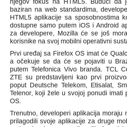
njegov fokus na HTML5. Budući da j
baziran na web standardima, developeri
HTML5 aplikacije sa sposobnostima ko
dostupne samo putem iOS i Android apl
za developere, Mozilla će se još morat
korisnike na svoj mobilni operativni sust
Prvi uređaj sa Firefox OS imat će Qu
a očekuje se da će se pojaviti u Bra
putem Telefonica Vivo branda. TCL C
ZTE su predstavljeni kao prvi proizvo
poput Deutsche Telekom, Etisalat, Smar
Telenor, koji žele u svojoj ponudi imati
OS.
Trenutno, developeri aplikacija moraju m
prilagodili svoje aplikacije za druge mo