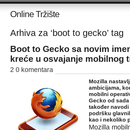
Online Tržište
Arhiva za ‘boot to gecko’ tag
Boot to Gecko sa novim ime
kreće u osvajanje mobilnog t
2 0 komentara
Mozilla nastavl
ambicijama, kom
mobilni operati
Gecko od sada z
također navodi 
podršku glavnih
kao i nekoliko 
Mozilla mobil