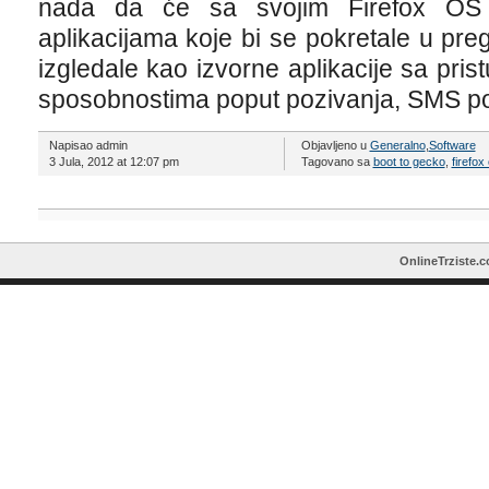
nada da će sa svojim Firefox OS us
aplikacijama koje bi se pokretale u preg
izgledale kao izvorne aplikacije sa pr
sposobnostima poput pozivanja, SMS por
Napisao admin
Objavljeno u
Generalno
,
Software
3 Jula, 2012 at 12:07 pm
Tagovano sa
boot to gecko
,
firefox
OnlineTrziste.