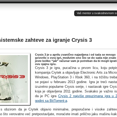
Vaš mentor u svakodnevnom sv(ij
sistemske zahteve za igranje Crysis 3
Crysis 3 je u aprilu zvanično najavljena i od tada se mnogo
govorilo o ovoj igri, međutim ono što se do sada nije znalo
jeste koliko “jak” računar vam je potreban da bi mogli igrati
ovu sjajnu igru.
Crysis 3 je igra, pucačina u prvom licu, koju potpi
kompanija Crytek a objavljuje Electronic Arts za Micro
Windows, PlayStation 3 i Xbok 360, i na tržištu treb
se pojavi u februaru 2013 godine. Igra je treći nast
izuzetno popularne Crysis serije, i nastavak igre Crys
koja je objavljena 2011 godine. Svakako je važno is
da je PC igra
Crysis 2 najviše preuzimana igra u 
godini sa BitTorrent-a
.
 s obzirom da je Crytek objavio minimalne, preporučene i visoke zahte
 što verovatno već pretpostavljate, moraćete imati prilično jaku mašinu kak