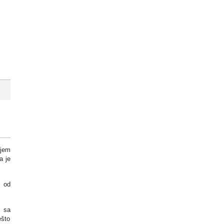
ijem
a je
a od
a sa
ešto