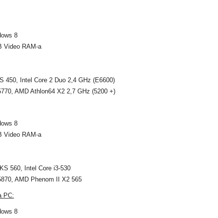
dows 8
GB Video RAM-a
GTS 450, Intel Core 2 Duo 2,4 GHz (E6600)
770, AMD Athlon64 X2 2,7 GHz (5200 +)
dows 8
GB Video RAM-a
TKS 560, Intel Core i3-530
870, AMD Phenom II X2 565
a PC:
dows 8