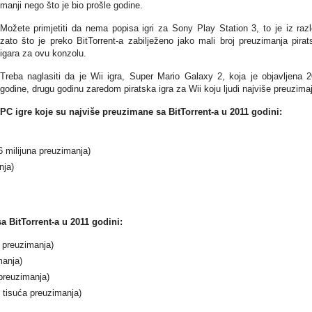
manji nego što je bio prošle godine.
Možete primjetiti da nema popisa igri za Sony Play Station 3, to je iz raz
zato što je preko BitTorrent-a zabilježeno jako mali broj preuzimanja pirat
igara za ovu konzolu.
Treba naglasiti da je Wii igra, Super Mario Galaxy 2, koja je objavljena 
godine, drugu godinu zaredom piratska igra za Wii koju ljudi najviše preuzimaj
PC igre koje su najviše preuzimane sa BitTorrent-a u 2011 godini:
6 milijuna preuzimanja)
nja)
a BitTorrent-a u 2011 godini:
 preuzimanja)
manja)
preuzimanja)
 tisuća preuzimanja)