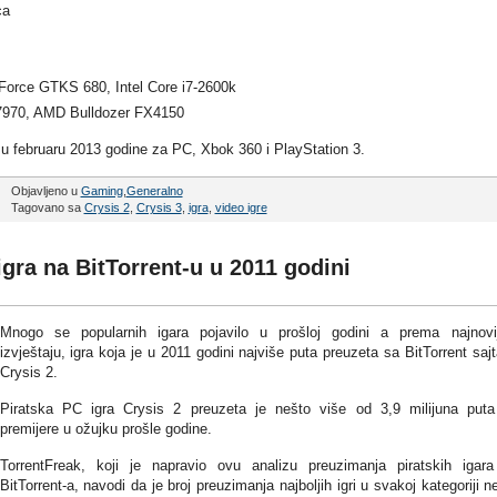
ca
GeForce GTKS 680, Intel Core i7-2600k
970, AMD Bulldozer FX4150
 u februaru 2013 godine za PC, Xbok 360 i PlayStation 3.
Objavljeno u
Gaming
,
Generalno
Tagovano sa
Crysis 2
,
Crysis 3
,
igra
,
video igre
igra na BitTorrent-u u 2011 godini
Mnogo se popularnih igara pojavilo u prošloj godini a prema najnov
izvještaju, igra koja je u 2011 godini najviše puta preuzeta sa BitTorrent sajt
Crysis 2.
Piratska PC igra Crysis 2 preuzeta je nešto više od 3,9 milijuna put
premijere u ožujku prošle godine.
TorrentFreak, koji je napravio ovu analizu preuzimanja piratskih igar
BitTorrent-a, navodi da je broj preuzimanja najboljih igri u svakoj kategoriji n