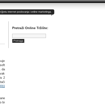
)etu internet poslovanja i online marketinga.
Pretraži Online Tržište:
Pretraga:
suje
soft
a da
avak
is 2
tači
2011
vane
o bi