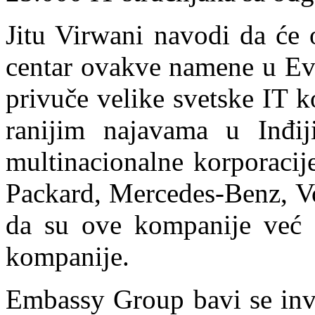
Jitu Virwani navodi da će o
centar ovakve namene u Evro
privuče velike svetske IT 
ranijim najavama u Inđiji
multinacionalne korporacij
Packard, Mercedes-Benz, Vo
da su ove kompanije već d
kompanije.
Embassy Group bavi se inve