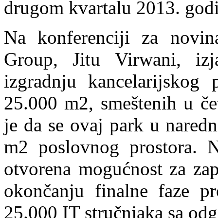
drugom kvartalu 2013. godi
Na konferenciji za novin
Group, Jitu Virwani, izj
izgradnju kancelarijskog
25.000 m2, smeštenih u čet
je da se ovaj park u nared
m2 poslovnog prostora. Na
otvorena mogućnost za zapo
okončanju finalne faze pr
25.000 IT stručnjaka sa odg