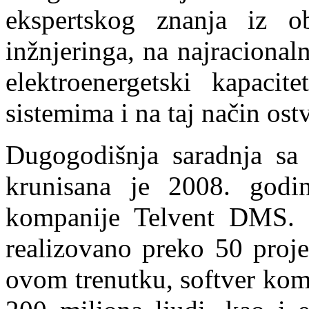
ekspertskog znanja iz ob
inžnjeringa, na najracionaln
elektroenergetski kapacite
sistemima i na taj način ost
Dugogodišnja saradnja s
krunisana je 2008. godi
kompanije Telvent DMS. 
realizovano preko 50 proje
ovom trenutku, softver ko