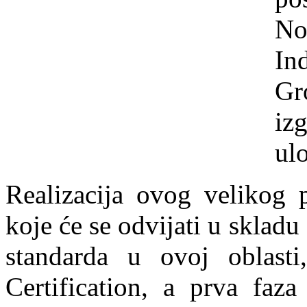
No
In
Gr
iz
ul
Realizacija ovog velikog p
koje će se odvijati u skladu
standarda u ovoj oblas
Certification, a prva faz