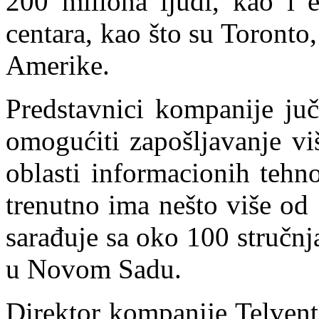
200 miliona ljudi, kao i e
centara, kao što su Toronto
Amerike.
Predstavnici kompanije juč
omogućiti zapošljavanje vi
oblasti informacionih teh
trenutno ima nešto više od 
sarađuje sa oko 100 stručn
u Novom Sadu.
Direktor kompanije Telven