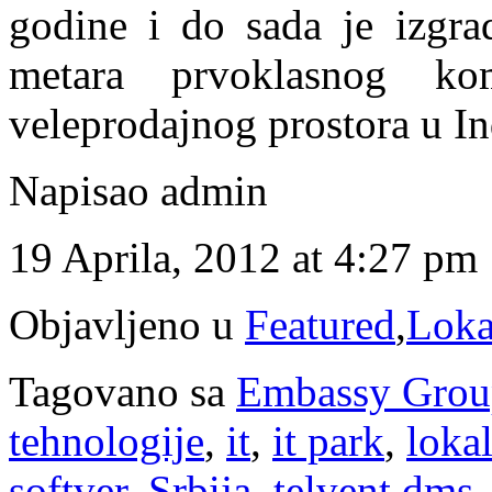
godine i do sada je izgra
metara prvoklasnog kome
veleprodajnog prostora u Ind
Napisao admin
19 Aprila, 2012 at 4:27 pm
Objavljeno u
Featured
,
Loka
Tagovano sa
Embassy Grou
tehnologije
,
it
,
it park
,
lokal
softver
,
Srbija
,
telvent dms