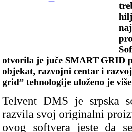
tre
hil
naj
pro
So
otvorila je juče SMART GRID p
objekat, razvojni centar i razv
grid” tehnologije uloženo je više
Telvent DMS je srpska so
razvila svoj originalni pr
ovog softvera jeste da s