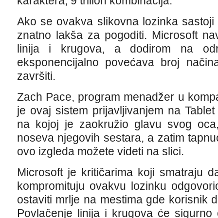
karaktera, 9 trilion kombinacija.
Ako se ovakva slikovna lozinka sastoji
znatno lakša za pogoditi. Microsoft na
linija i krugova, a dodirom na od
eksponencijalno povećava broj način
završiti.
Zach Pace, program menadžer u kompani
je ovaj sistem prijavljivanjem na Table
na kojoj je zaokružio glavu svog oca, 
noseva njegovih sestara, a zatim tapn
ovo izgleda možete videti na slici.
Microsoft je kritičarima koji smatraju
kompromituju ovakvu lozinku odgovori
ostaviti mrlje na mestima gde korisnik d
Povlačenje linija i krugova će sigurno o