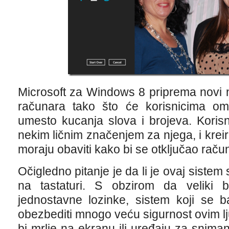
Microsoft za Windows 8 priprema novi na
računara tako što će korisnicima om
umesto kucanja slova i brojeva. Korisni
nekim ličnim značenjem za njega, i kreirat
moraju obaviti kako bi se otključao raču
Očigledno pitanje je da li je ovaj sistem
na tastaturi. S obzirom da veliki br
jednostavne lozinke, sistem koji se b
obezbediti mnogo veću sigurnost ovim lj
bi mrlje na ekranu ili uređaju za sniman