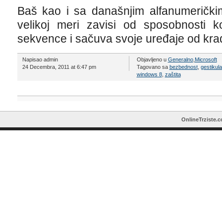
Baš kao i sa današnjim alfanumerički
velikoj meri zavisi od sposobnosti k
sekvence i sačuva svoje uređaje od krađe
Napisao admin
Objavljeno u
Generalno
,
Microsoft
24 Decembra, 2011 at 6:47 pm
Tagovano sa
bezbednost
,
gestikula
windows 8
,
zaštita
OnlineTrziste.