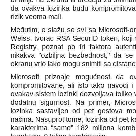
da ovakva lozinka budu kompromitovan
rizik veoma mali.
Međutim, e slažu se svi sa Microsoft-
Weiss, tvorac RSA SecurID token, koji
Registry, poznat po tri faktora autenti
nikakva "ozbiljna bezbednost," da se
ekranu vrlo lako mogu snimiti sa distanc
Microsoft priznaje mogućnost da o
kompromitovane, ali isto tako navodi i
ovakav sistem lozinki dozvoljava toliko 
dodatnu sigurnost. Na primer, Micros
lozinka sastavljen od pet gestova mož
načina. Nasuprot tome, lozinka od pet k
karakterima “samo” 182 miliona kombi