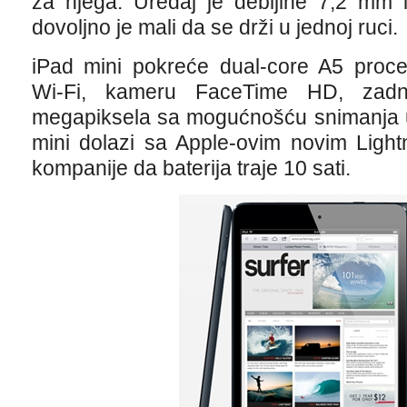
za njega. Uređaj je debljine 7,2 mm i
dovoljno je mali da se drži u jednoj ruci.
iPad mini pokreće dual-core A5 proce
Wi-Fi, kameru FaceTime HD, zadn
megapiksela sa mogućnošću snimanja u
mini dolazi sa Apple-ovim novim Light
kompanije da baterija traje 10 sati.