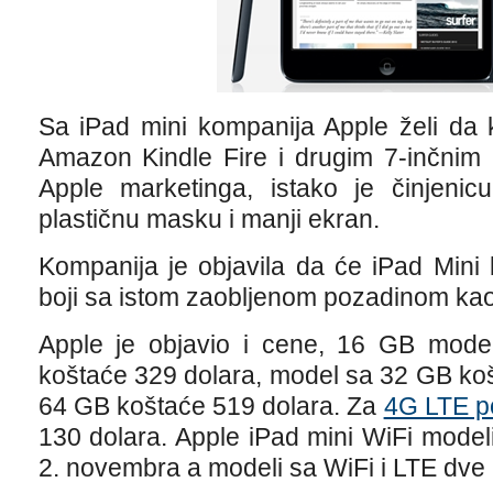
Sa iPad mini kompanija Apple želi da
Amazon Kindle Fire i drugim 7-inčnim u
Apple marketinga, istako je činjeni
plastičnu masku i manji ekran.
Kompanija je objavila da će iPad Mini b
boji sa istom zaobljenom pozadinom kao 
Apple je objavio i cene, 16 GB model
koštaće 329 dolara, model sa 32 GB ko
64 GB koštaće 519 dolara. Za
4G LTE p
130 dolara. Apple iPad mini WiFi modeli
2. novembra a modeli sa WiFi i LTE dve 