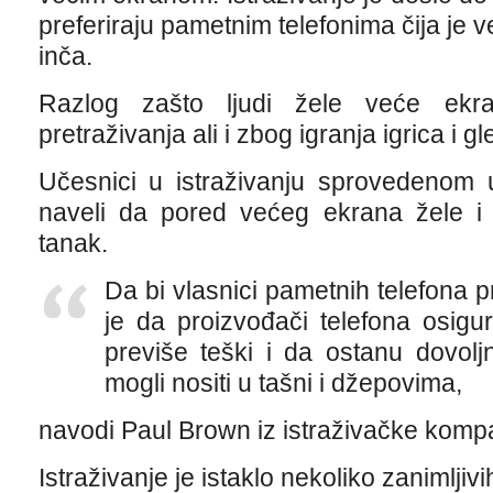
preferiraju pametnim telefonima čija je v
inča.
Razlog zašto ljudi žele veće ek
pretraživanja ali i zbog igranja igrica i g
Učesnici u istraživanju sprovedenom u
naveli da pored većeg ekrana žele i 
tanak.
Da bi vlasnici pametnih telefona p
je da proizvođači telefona osigur
previše teški i da ostanu dovoljn
mogli nositi u tašni i džepovima,
navodi Paul Brown iz istraživačke kompa
Istraživanje je istaklo nekoliko zanimljiv