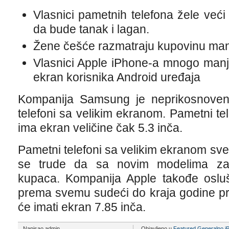
Vlasnici pametnih telefona žele veći
da bude tanak i lagan.
Žene češće razmatraju kupovinu man
Vlasnici Apple iPhone-a mnogo manj
ekran korisnika Android uređaja
Kompanija Samsung je neprikosnoveni
telefoni sa velikim ekranom. Pametni 
ima ekran veličine čak 5.3 inča.
Pametni telefoni sa velikim ekranom sve 
se trude da sa novim modelima zad
kupaca. Kompanija Apple takođe osluš
prema svemu sudeći do kraja godine pr
će imati ekran 7.85 inča.
Napisao admin
Objavljeno u
Featured
,
Generalno
,
i