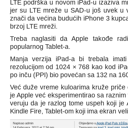
LTE podrška u novom iPad-u izaziva mn
jer su LTE mreže u SAD-u još uvek u v
znači da većina budućih iPhone 3 kupca 
brzoj LTE mreži.
Treba naglasiti da Apple takođe radi
popularnog Tablet-a.
Manja verzija iPad-a bi trebala ima
rezolucijom od 1024 × 768 kao kod iPad 
po inču (PPI) bio povećan sa 132 na 16
Već duže vreme kuloarima kruže priče 
je Apple već eksperimentirao sa raznim
veruju da je razlog tome uspeh koji j
Kindle Fire, Tablet-om koji ima ekran veli
Napisao admin
Objavljeno u
Apple
,
iPad
,
Puls tržišta
14 Februara, 2012 at 7:34 pm
Tagovano sa
ipad 3
,
ipad mini
,
kindl