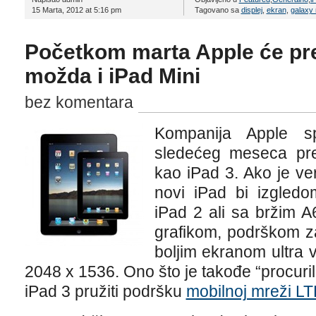
15 Marta, 2012 at 5:16 pm
Tagovano sa
displej
,
ekran
,
galaxy 
Početkom marta Apple će pred
možda i iPad Mini
bez komentara
Kompanija Apple 
sledećeg meseca pred
kao iPad 3. Ako je ve
novi iPad bi izgledo
iPad 2 ali sa bržim 
grafikom, podrškom z
boljim ekranom ultra v
2048 x 1536. Ono što je takođe “procuril
iPad 3 pružiti podršku
mobilnoj mreži LT