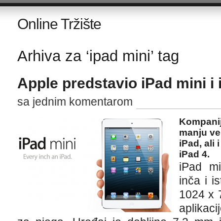
Online Tržište
Arhiva za ‘ipad mini’ tag
Apple predstavio iPad mini i 
sa jednim komentarom
Kompanij
manju ve
iPad, ali
iPad 4.
iPad mi
inča i i
1024 x 7
aplikaci