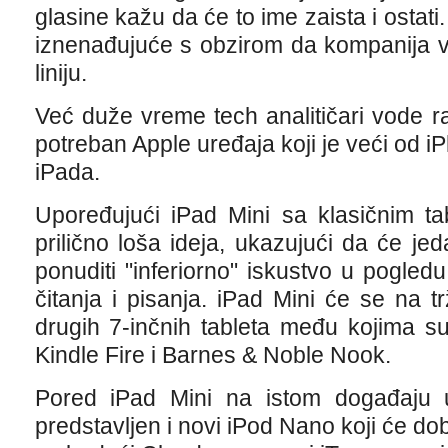
glasine kažu da će to ime zaista i ostati.
iznenađujuće s obzirom da kompanija v
liniju.
Već duže vreme tech analitičari vode r
potreban Apple uređaja koji je veći od i
iPada.
Upoređujući iPad Mini sa klasičnim ta
prilično loša ideja, ukazujući da će je
ponuditi "inferiorno" iskustvo u pogledu
čitanja i pisanja. iPad Mini će se na t
drugih 7-inčnih tableta među kojima 
Kindle Fire i Barnes & Noble Nook.
Pored iPad Mini na istom događaju 
predstavljen i novi iPod Nano koji će do