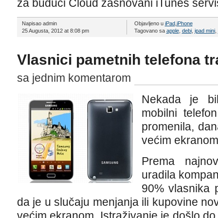
za budući Cloud zasnovani iTunes servi
Napisao admin
Objavljeno u
iPad
,
iPhone
25 Augusta, 2012 at 8:08 pm
Tagovano sa
apple
,
debi
,
ipad mini
,
Vlasnici pametnih telefona t
sa jednim komentarom
Nekada je bi
mobilni telef
promenila, dana
većim ekranom
Prema najnovi
uradila kompani
90% vlasnika p
da je u slučaju menjanja ili kupovine no
većim ekranom. Istraživanje je došlo do