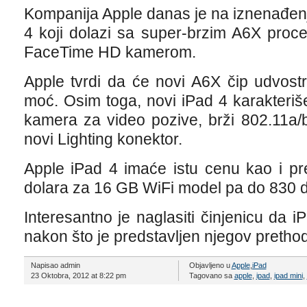
Kompanija Apple danas je na iznenađenj
4 koji dolazi sa super-brzim A6X proc
FaceTime HD kamerom.
Apple tvrdi da će novi A6X čip udvostr
moć. Osim toga, novi iPad 4 karakteriš
kamera za video pozive, brži 802.11a/b
novi Lighting konektor.
Apple iPad 4 imaće istu cenu kao i pr
dolara za 16 GB WiFi model pa do 830 d
Interesantno je naglasiti činjenicu da
nakon što je predstavljen njegov prethod
Napisao admin
Objavljeno u
Apple
,
iPad
23 Oktobra, 2012 at 8:22 pm
Tagovano sa
apple
,
ipad
,
ipad mini
,