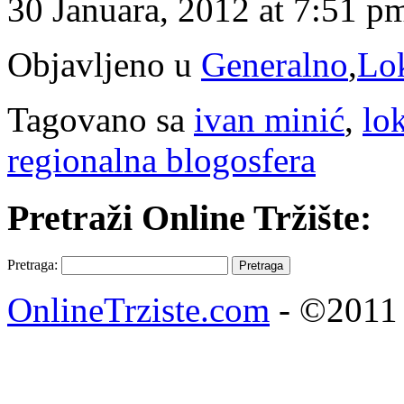
30 Januara, 2012 at 7:51 p
Objavljeno u
Generalno
,
Lok
Tagovano sa
ivan minić
,
lok
regionalna blogosfera
Pretraži Online Tržište:
Pretraga:
OnlineTrziste.com
- ©2011 