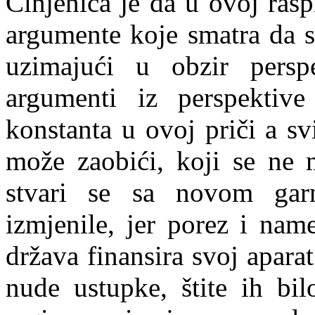
Činjenica je da u ovoj ras
argumente koje smatra da s
uzimajući u obzir persp
argumenti iz perspektive
konstanta u ovoj priči a sv
može zaobići, koji se ne m
stvari se sa novom garni
izmjenile, jer porez i nam
država finansira svoj apar
nude ustupke, štite ih bil