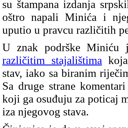
su štampana izdanja srpsk
oštro napali Minića i nje
uputio u pravcu različitih p
U znak podrške Miniću 
različitim stajalištima
koja
stav, iako sa biranim rije
Sa druge strane komentari 
koji ga osuđuju za poticaj 
iza njegovog stava.