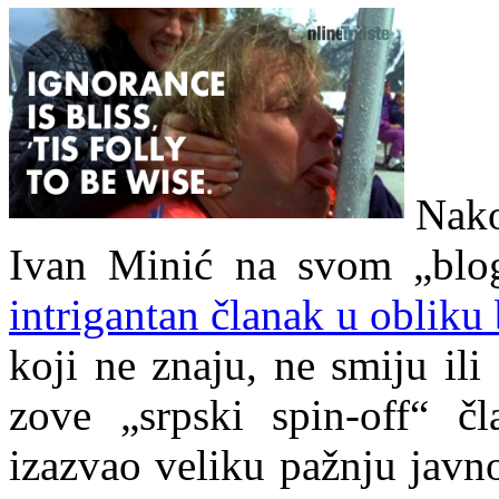
Nako
Ivan Minić na svom „blo
intrigantan članak u obliku 
koji ne znaju, ne smiju il
zove „srpski spin-off“ č
izazvao veliku pažnju javno