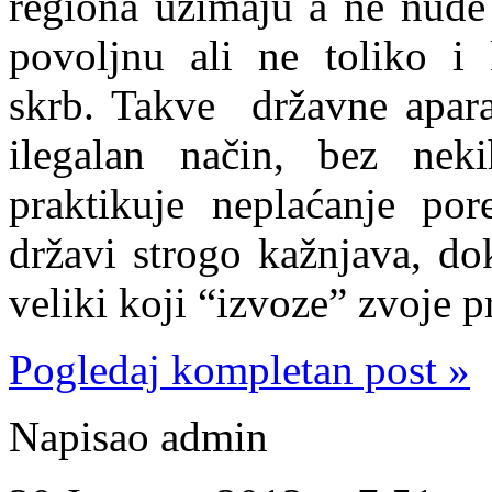
regiona uzimaju a ne nude 
povoljnu ali ne toliko i k
skrb. Takve državne aparat
ilegalan način, bez nek
praktikuje neplaćanje po
državi strogo kažnjava, do
veliki koji “izvoze” zvoje pr
Pogledaj kompletan post »
Napisao admin