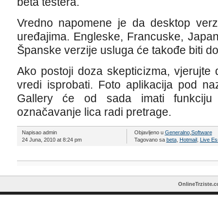
beta testera.
Vredno napomene je da desktop verz
uređajima. Engleske, Francuske, Japan
Španske verzije usluga će takođe biti d
Ako postoji doza skepticizma, vjerujte
vredi isprobati. Foto aplikacija pod 
Gallery će od sada imati funkciju
označavanje lica radi pretrage.
Napisao admin
Objavljeno u
Generalno
,
Software
24 Juna, 2010 at 8:24 pm
Tagovano sa
beta
,
Hotmail
,
Live Es
OnlineTrziste.