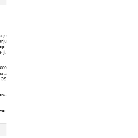
rije
enju
nje.
iji,
.000
iona
CMOS
pova
svim