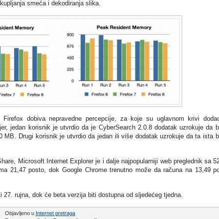
kupljanja smeća i dekodiranja slika.
 Firefox dobiva nepravedne percepcije, za koje su uglavnom krivi doda
jer, jedan korisnik je utvrdio da je CyberSearch 2.0.8 dodatak uzrokuje da 
MB. Drugi korisnik je utvrdio da jedan ili više dodatak uzrokuje da ta ista 
, Microsoft Internet Explorer je i dalje najpopularniji web preglednik sa 5
x ima 21,47 posto, dok Google Chrome trenutno može da računa na 13,49 p
i 27. rujna, dok će beta verzija biti dostupna od sljedećeg tjedna.
Objavljeno u
Internet pretraga