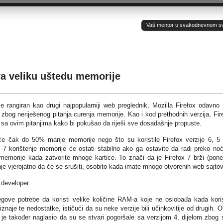
Vaš mentor u svakodnevnom sv(ij
va veliku uštedu memorije
e rangiran kao drugi najpopularniji web preglednik, Mozilla Firefox odavno
bog neriješenog pitanja curenja memorije. Kao i kod prethodnih verzija, Fir
 sa ovim pitanjima kako bi pokušao da riješi sve dosadašnje propuste.
t će čak do 50% manje memorije nego što su koristile Firefox verzije 6, 5 
 7 korištenje memorije će ostati stabilno ako ga ostavite da radi preko noć
 memorije kada zatvorite mnoge kartice. To znači da je Firefox 7 brži (pon
nje vjerojatno da će se srušiti, osobito kada imate mnogo otvorenih web sajtov
 developer.
njegove potrebe da koristi velike količine RAM-a koje ne oslobađa kada kori
riznaje te nedostatke, ističući da su neke verzije bili učinkovitije od drugih. O
li je također naglasio da su se stvari pogoršale sa verzijom 4, dijelom zbog 