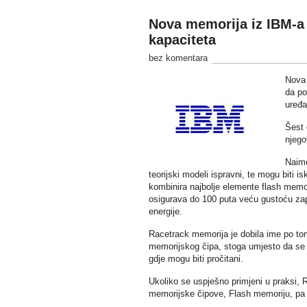
Nova memorija iz IBM-a
kapaciteta
bez komentara
Nova 
da po
uređa
Šest 
njeg
Naime
teorijski modeli ispravni, te mogu biti 
kombinira najbolje elemente flash memo
osigurava do 100 puta veću gustoću zap
energije.
Racetrack memorija je dobila ime po tom
memorijskog čipa, stoga umjesto da se 
gdje mogu biti pročitani.
Ukoliko se uspješno primjeni u praksi,
memorijske čipove, Flash memoriju, pa 