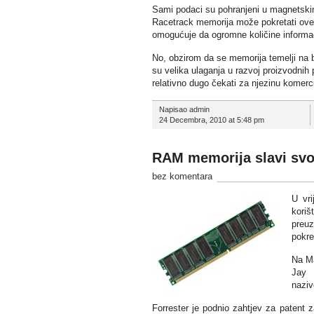
Sami podaci su pohranjeni u magnetskim
Racetrack memorija može pokretati ove d
omogućuje da ogromne količine informaci
No, obzirom da se memorija temelji na 
su velika ulaganja u razvoj proizvodnih 
relativno dugo čekati za njezinu komerci
Napisao admin
24 Decembra, 2010 at 5:48 pm
RAM memorija slavi svo
bez komentara
U vri
koriš
preuz
pokre
Na Ma
Jay 
naziv
Forrester je podnio zahtjev za patent 