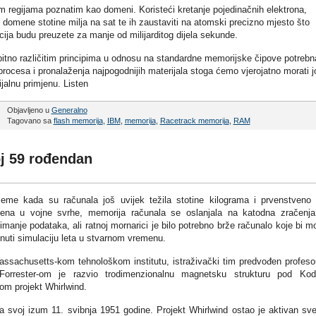
 regijama poznatim kao domeni. Koristeći kretanje pojedinačnih elektrona,
omene stotine milja na sat te ih zaustaviti na atomski precizno mjesto što
ja budu preuzete za manje od milijarditog dijela sekunde.
bitno različitim principima u odnosu na standardne memorijske čipove potrebn
procesa i pronalaženja najpogodnijih materijala stoga ćemo vjerojatno morati j
jalnu primjenu. Listen
Objavljeno u
Generalno
Tagovano sa
flash memorija
,
IBM
,
memorija
,
Racetrack memorija
,
RAM
j 59 rođendan
jeme kada su računala još uvijek težila stotine kilograma i prvenstveno 
tena u vojne svrhe, memorija računala se oslanjala na katodna zračenj
imanje podataka, ali ratnoj mornarici je bilo potrebno brže računalo koje bi m
nuti simulaciju leta u stvarnom vremenu.
ssachusetts-kom tehnološkom institutu, istraživački tim predvođen profes
Forrester-om je razvio trodimenzionalnu magnetsku strukturu pod Ko
om projekt Whirlwind.
za svoj izum 11. svibnja 1951 godine. Projekt Whirlwind ostao je aktivan sv