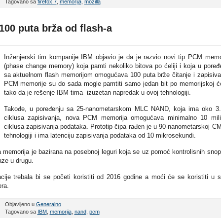
Tagovano sa
firefox 7
,
memorija
,
mozilla
00 puta brža od flash-a
Inženjerski tim kompanije IBM objavio je da je razvio novi tip PCM memo
(phase change memory) koja pamti nekoliko bitova po ćeliji i koja u poređ
sa aktuelnom flash memorijom omogućava 100 puta brže čitanje i zapisiva
PCM memorije su do sada mogle pamtiti samo jedan bit po memorijskoj ćel
tako da je rešenje IBM tima izuzetan napredak u ovoj tehnologiji.
Takođe, u poređenju sa 25-nanometarskom MLC NAND, koja ima oko 3
ciklusa zapisivanja, nova PCM memorija omogućava minimalno 10 mil
ciklusa zapisivanja podataka. Prototip čipa rađen je u 90-nanometarskoj 
tehnologiji i ima latenciju zapisivanja podataka od 10 mikrosekundi.
memorija je bazirana na posebnoj leguri koja se uz pomoć kontrolisnih sno
aze u drugu.
e trebala bi se početi koristiti od 2016 godine a moći će se koristiti u 
era.
Objavljeno u
Generalno
Tagovano sa
IBM
,
memorija
,
nand
,
pcm