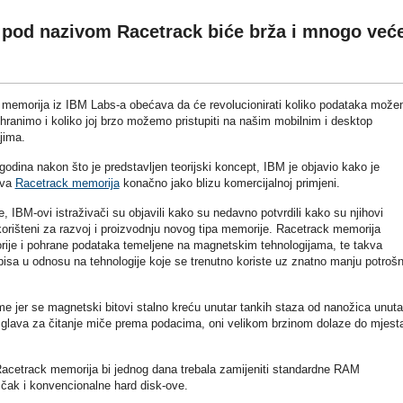
 pod nazivom Racetrack biće brža i mnogo već
memorija iz IBM Labs-a obećava da će revolucionirati koliko podataka mož
hranimo i koliko joj brzo možemo pristupiti na našim mobilnim i desktop
jima.
godina nakon što je predstavljen teorijski koncept, IBM je objavio kako je
ova
Racetrack memorija
konačno jako blizu komercijalnoj primjeni.
, IBM-ovi istraživači su objavili kako su nedavno potvrdili kako su njihovi
iskorišteni za razvoj i proizvodnju novog tipa memorije. Racetrack memorija
rije i pohrane podataka temeljene na magnetskim tehnologijama, te takva
isa u odnosu na tehnologije koje se trenutno koriste uz znatno manju potrošn
e jer se magnetski bitovi stalno kreću unutar tankih staza od nanožica unuta
glava za čitanje miče prema podacima, oni velikom brzinom dolaze do mjest
 Racetrack memorija bi jednog dana trebala zamijeniti standardne RAM
čak i konvencionalne hard disk-ove.