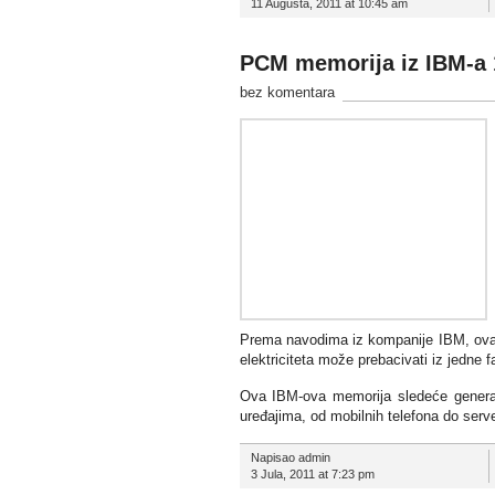
11 Augusta, 2011 at 10:45 am
PCM memorija iz IBM-a 1
bez komentara
Prema navodima iz kompanije IBM, ova 
elektriciteta može prebacivati iz jedne f
Ova IBM-ova memorija sledeće generacij
uređajima, od mobilnih telefona do serv
Napisao admin
3 Jula, 2011 at 7:23 pm