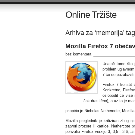
Online Tržište
Arhiva za ‘memorija’ tag
Mozilla Firefox 7 obeća
bez komentara
Unatoč tome što j
problem uglavnom z
7 će se pozabaviti
Firefox 7 koristi
Konkretno, Firefox
oslobodit će više
čak drastično), a uz to je ma
priopćio je Nicholas Nethercote, Mozilla
Mozilla preglednik je kritiziran zbog 
zatvori prozore ili kartice. Nethercote p
pohvalio Firefox verzije 3, 3,5 i 3,6, a