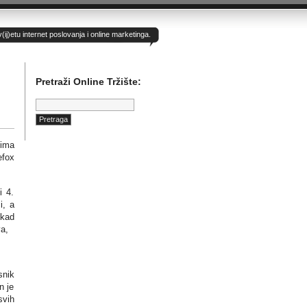
)etu internet poslovanja i online marketinga.
Pretraži Online Tržište:
Pretraga:
 ima
efox
i 4.
i, a
ekad
a,
snik
n je
svih