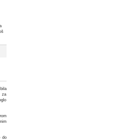
a
oš
bila
a za
oglo
orom
dnim
e do