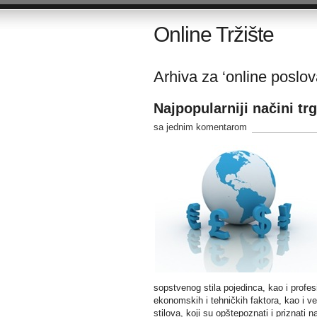
Online Tržište
Arhiva za ‘online poslov
Najpopularniji načini tr
sa jednim komentarom
sopstvenog stila pojedinca, kao i profe
ekonomskih i tehničkih faktora, kao i 
stilova, koji su opštepoznati i priznati n