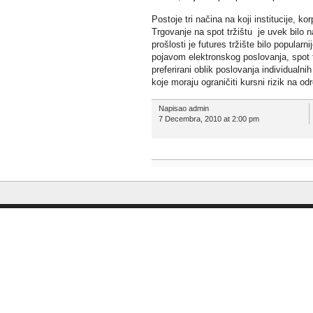
Postoje tri načina na koji institucije, ko
Trgovanje na spot tržištu je uvek bilo n
prošlosti je futures tržište bilo popular
pojavom elektronskog poslovanja, spot trž
preferirani oblik poslovanja individualni
koje moraju ograničiti kursni rizik na 
Napisao admin
7 Decembra, 2010 at 2:00 pm