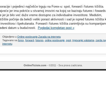
rporacije i pojedinci najčešće trguju na Forex-u: spot, forward i futures tržišta.
ajveće jer ima pokriće u stvarnoj imovini na kojoj se baziraju futures i fowards
nije jer je bilo već duže vreme dostupno za individualne investitore. Međutim,
ište počinje da beleži veliki porast aktivnosti i sad je ispred futures tržišta 
h investitora i špekulanata. Forward i futures tržišta zanimljivija su kompanija
određeni datum u budućnosti.
Pogledaj kompletan post »
Objavljeno u
Online poslovanje
,
Zarada na internetu
Tagovano sa
forex
,
forward
,
futures
,
online poslovanje
,
spot
,
trgovanje valutama
,
zarda na
internetu
OnlineTrziste.com
- ©2011 - Sva prava zadrzana.