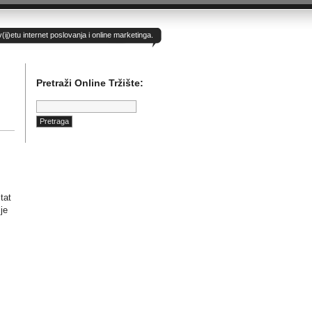
)etu internet poslovanja i online marketinga.
Pretraži Online Tržište:
Pretraga:
tat
je