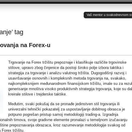
Vaš mentor u svakodnevnom sv(ij
anje’ tag
govanja na Forex-u
Trgovanje na Forex tržištu prepoznaje i klasifikuje različite trgovinske
stilove, upravo zbog činjenice da postoji široko polje izbora taktika i
strategija za trgovanje i analizu valutnog tržišta. Dugogodišnji razvoj i
usavršavanje osnovnih i kompleksnih metoda trgovanja na, svakako,
najkompleksnijem međunarodnom finansijskom tržištu, imale su za rezul
generisanje mnoštva visoko produktivnih strategija trgovanja, koje su dal
kreirale stilove i trejderske taktike.
Međutim, svaki pokušaj da se pronađe jedinstven stil trgovanja ili
univerzalni tehnički pokazatelj za uspostavljanje dobitnog obrasca je
potpuno pogrešan pristup samoj metodologiji trading-a. Izgradnja
sionalnih timova, svoje gradivne elemente pronalazi u temeljnom izučavanju
veštine prepoznavanja obrazaca, kroz razumevanje metodologije svakog od
a Forex tržištu.