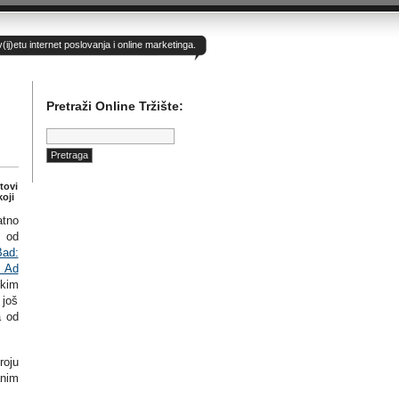
)etu internet poslovanja i online marketinga.
Pretraži Online Tržište:
Pretraga:
jtovi
koji
atno
u od
ad:
e Ad
skim
 još
a od
roju
anim