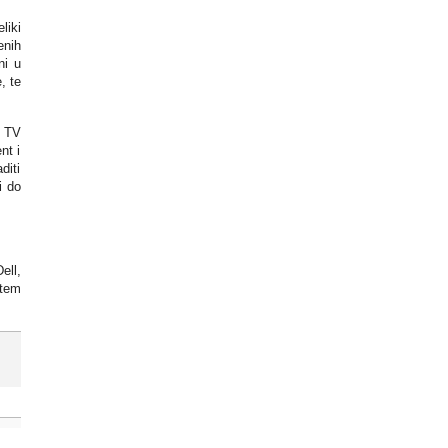
liki
enih
ni u
, te
i TV
nt i
diti
i do
ell,
utem