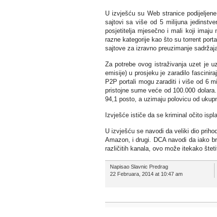
U izvješću su Web stranice podijeljene u
sajtovi sa više od 5 milijuna jedinstve
posjetitelja mjesečno i mali koji imaju 
razne kategorije kao što su torrent porta
sajtove za izravno preuzimanje sadržaja
Za potrebe ovog istraživanja uzet je uz
emisije) u prosjeku je zaradilo fascinira
P2P portali mogu zaraditi i više od 6 mi
pristojne sume veće od 100.000 dolara. 
94,1 posto, a uzimaju polovicu od ukup
Izvješće ističe da se kriminal očito ispl
U izvješću se navodi da veliki dio prih
Amazon, i drugi. DCA navodi da iako bre
različitih kanala, ovo može itekako štet
Napisao Slavnic Predrag
22 Februara, 2014 at 10:47 am