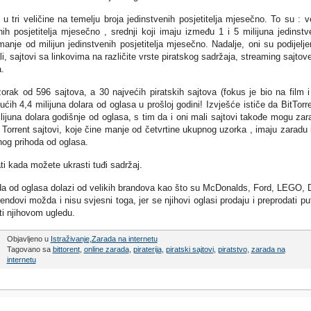
 tri veličine na temelju broja jedinstvenih posjetitelja mjesečno. To su : ve
nih posjetitelja mjesečno , srednji koji imaju između 1 i 5 milijuna jedinstv
manje od milijun jedinstvenih posjetitelja mjesečno. Nadalje, oni su podijelje
li, sajtovi sa linkovima na različite vrste piratskog sadržaja, streaming sajtove
.
orak od 596 sajtova, a 30 najvećih piratskih sajtova (fokus je bio na film 
jućih 4,4 milijuna dolara od oglasa u prošloj godini! Izvješće ističe da BitTorre
lijuna dolara godišnje od oglasa, s tim da i oni mali sajtovi takođe mogu zara
Torrent sajtovi, koje čine manje od četvrtine ukupnog uzorka , imaju zaradu 
nog prihoda od oglasa.
ati kada možete ukrasti tuđi sadržaj.
oda od oglasa dolazi od velikih brandova kao što su McDonalds, Ford, LEGO, D
ndovi možda i nisu svjesni toga, jer se njihovi oglasi prodaju i preprodati p
iti njihovom ugledu.
Objavljeno u
Istraživanje
,
Zarada na internetu
Tagovano sa
bittorent
,
online zarada
,
piraterija
,
piratski sajtovi
,
piratstvo
,
zarada na
internetu