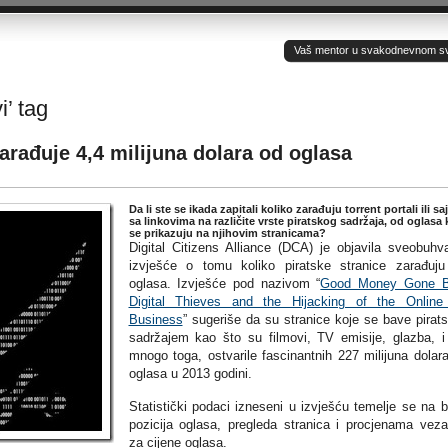
Vaš mentor u svakodnevnom sv(ij
i’ tag
zarađuje 4,4 milijuna dolara od oglasa
Da li ste se ikada zapitali koliko zarađuju torrent portali ili sa
sa linkovima na različite vrste piratskog sadržaja, od oglasa 
se prikazuju na njihovim stranicama?
Digital Citizens Alliance (DCA) je objavila sveobuhv
izvješće o tomu koliko piratske stranice zarađuj
oglasa. Izvješće pod nazivom “
Good Money Gone B
Digital Thieves and the Hijacking of the Onlin
Business
” sugeriše da su stranice koje se bave pirat
sadržajem kao što su filmovi, TV emisije, glazba, i
mnogo toga, ostvarile fascinantnih 227 milijuna dolar
oglasa u 2013 godini.
Statistički podaci izneseni u izvješću temelje se na b
pozicija oglasa, pregleda stranica i procjenama vez
za cijene oglasa.