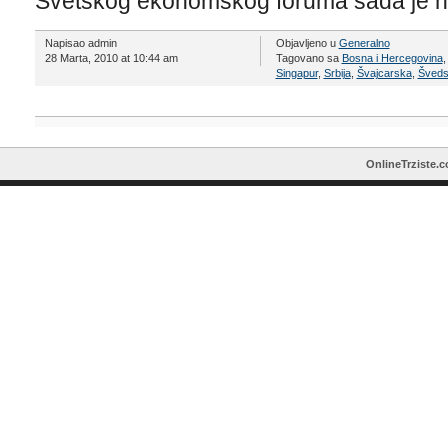
Svetskog ekonomskog foruma sada je n
Napisao admin
Objavljeno u
Generalno
28 Marta, 2010 at 10:44 am
Tagovano sa
Bosna i Hercegovina
Singapur
,
Srbija
,
Švajcarska
,
Šved
OnlineTrziste.