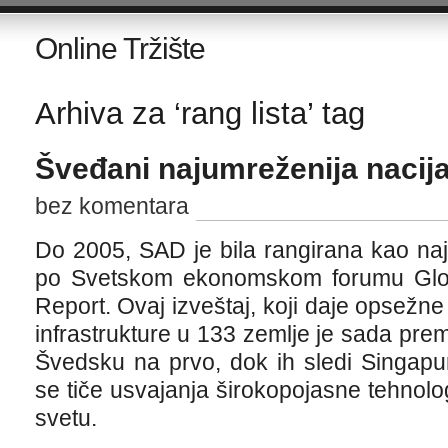
Online Tržište
Arhiva za ‘rang lista’ tag
Šveđani najumreženija nacija
bez komentara
Do 2005, SAD je bila rangirana kao na
po Svetskom ekonomskom forumu Glob
Report. Ovaj izveštaj, koji daje opsežn
infrastrukture u 133 zemlje je sada pr
Švedsku na prvo, dok ih sledi Singapu
se tiče usvajanja širokopojasne tehnol
svetu.