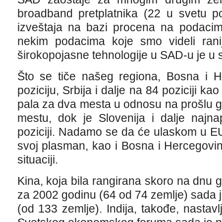
broadband pretplatnika (22 u svetu po 
izveštaja na bazi procena na podacim
nekim podacima koje smo videli ranij
širokopojasne tehnologije u SAD-u je u s
Što se tiče našeg regiona, Bosna i H
poziciju, Srbija i dalje na 84 poziciji ka
pala za dva mesta u odnosu na prošlu g
mestu, dok je Slovenija i dalje najna
poziciji. Nadamo se da će ulaskom u EU,
svoj plasman, kao i Bosna i Hercegovina
situaciji.
Kina, koja bila rangirana skoro na dnu g
za 2002 godinu (64 od 74 zemlje) sada 
(od 133 zemlje). Indija, takođe, nastavl