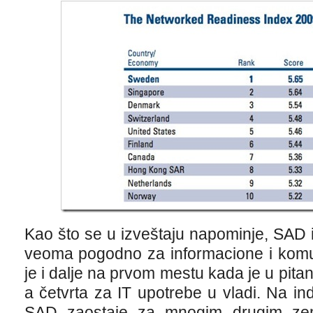
Kao što se u izveštaju napominje, SAD i
veoma pogodno za informacione i komu
je i dalje na prvom mestu kada je u pita
a četvrta za IT upotrebe u vladi. Na i
SAD zaostaje za mnogim drugim zeml