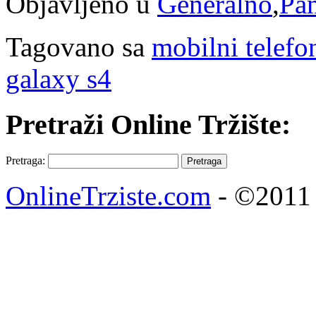
Objavljeno u
Generalno
,
Pam
Tagovano sa
mobilni telefo
galaxy s4
Pretraži Online Tržište:
Pretraga:
OnlineTrziste.com
- ©2011 