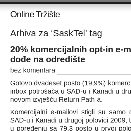
Online Tržište
Arhiva za ‘SaskTel’ tag
20% komercijalnih opt-in e-m
dođe na odredište
bez komentara
Gotovo dvadeset posto (19,9%) komercija
inbox potrošača u SAD-u i Kanadi u drug
novom izvješću Return Path-a.
Komercijalni e-mailovi stigli su samo
SAD-u i Kanadi u drugoj polovici 2009, 
u poređenju sa 79,3 posto u prvoj pol