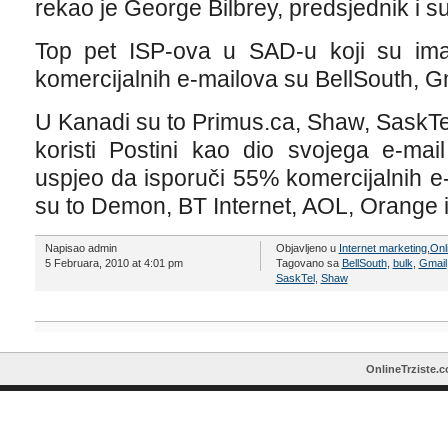
rekao je George Bilbrey, predsjednik i s
Top pet ISP-ova u SAD-u koji su im
komercijalnih e-mailova su BellSouth, G
U Kanadi su to Primus.ca, Shaw, SaskTel,
koristi Postini kao dio svojega e-mail 
uspjeo da isporuči 55% komercijalnih e-m
su to Demon, BT Internet, AOL, Orange i
Napisao admin
Objavljeno u
Internet marketing
,
Onl
5 Februara, 2010 at 4:01 pm
Tagovano sa
BellSouth
,
bulk
,
Gmail
SaskTel
,
Shaw
OnlineTrziste.