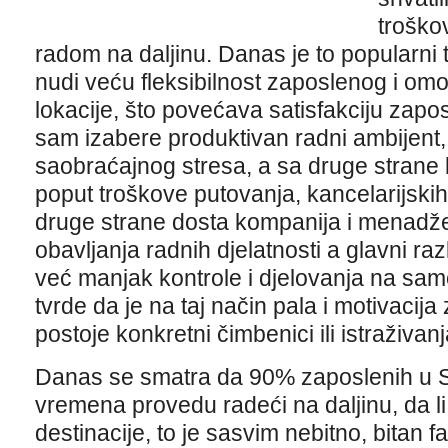
troško
radom na daljinu. Danas je to popularni t
nudi veću fleksibilnost zaposlenog i om
lokacije, što povećava satisfakciju za
sam izabere produktivan radni ambijent,
saobraćajnog stresa, a sa druge strane 
poput troškove putovanja, kancelarijskih 
druge strane dosta kompanija i menadže
obavljanja radnih djelatnosti a glavni ra
već manjak kontrole i djelovanja na sa
tvrde da je na taj način pala i motivacija 
postoje konkretni čimbenici ili istraživanj
Danas se smatra da 90% zaposlenih u 
vremena provedu radeći na daljinu, da li
destinacije, to je sasvim nebitno, bitan f