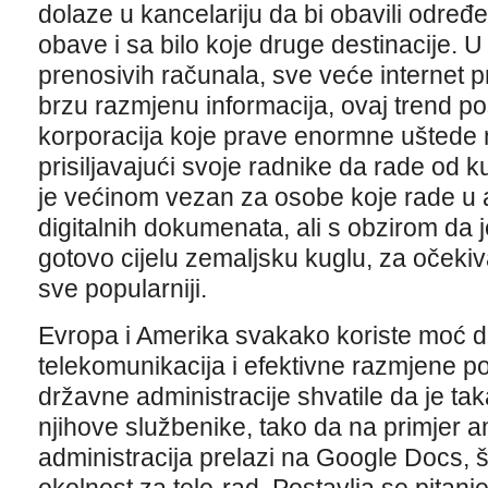
dolaze u kancelariju da bi obavili odre
obave i sa bilo koje druge destinacije. U
prenosivih računala, sve veće internet pr
brzu razmjenu informacija, ovaj trend pos
korporacija koje prave enormne uštede n
prisiljavajući svoje radnike da rade od 
je većinom vezan za osobe koje rade u a
digitalnih dokumenata, ali s obzirom da je
gotovo cijelu zemaljsku kuglu, za očekivat
sve popularniji.
Evropa i Amerika svakako koriste moć dig
telekomunikacija i efektivne razmjene po
državne administracije shvatile da je ta
njihove službenike, tako da na primjer 
administracija prelazi na Google Docs, š