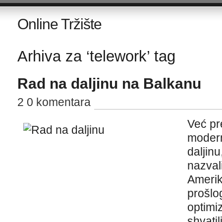
Online Tržište
Arhiva za ‘telework’ tag
Rad na daljinu na Balkanu
2 0 komentara
Već pr
modern
daljinu
nazvali
Amerik
prošlog
optimiz
shvatil