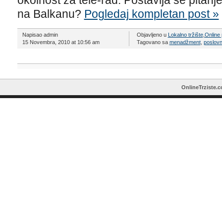
okolnost za tele-rad. Postavlja se pitanj
na Balkanu?
Pogledaj kompletan post »
Napisao admin
Objavljeno u
Lokalno tržište
,
Online 
15 Novembra, 2010 at 10:56 am
Tagovano sa
menadžment
,
poslovn
OnlineTrziste.