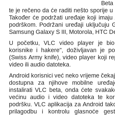
Beta 
te je rečeno da će raditi nešto sporije 
Također će podržati uređaje koji ima
podrškom. Podržani uređaji uključuju
Samsung Galaxy S III, Motorola, HTC De
U početku, VLC video player je bi
korisnike i hakere", doživljavan je p
(Swiss Army knife), video player koji r
video ili audio datoteka.
Android korisnici već neko vrijeme čeka
dostupna za njihove mobilne uređa
instalirati VLC beta, onda ćete svakako
većinu audio i video datoteka te korist
podršku. VLC aplikacija za Android tak
prilagodbu i kontrolu glasnoće gesti