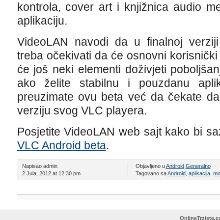
kontrola, cover art i knjižnica audio m
aplikaciju.
VideoLAN navodi da u finalnoj verzij
treba očekivati da će osnovni korisnički 
će još neki elementi doživjeti poboljša
ako želite stabilnu i pouzdanu apl
preuzimate ovu beta već da čekate da
verziju svog VLC playera.
Posjetite VideoLAN web sajt kako bi sa
VLC Android beta
.
Napisao admin
Objavljeno u
Android
,
Generalno
2 Jula, 2012 at 12:30 pm
Tagovano sa
Android
,
aplikacija
,
mob
OnlineTrziste.