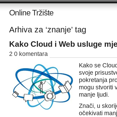
Online Tržište
Arhiva za ‘znanje’ tag
Kako Cloud i Web usluge mjen
2 0 komentara
Kako se Cloud
svoje prisustv
pokretanja pr
mogu stvoriti 
manje ljudi.
Znači, u skori
očekivati manj