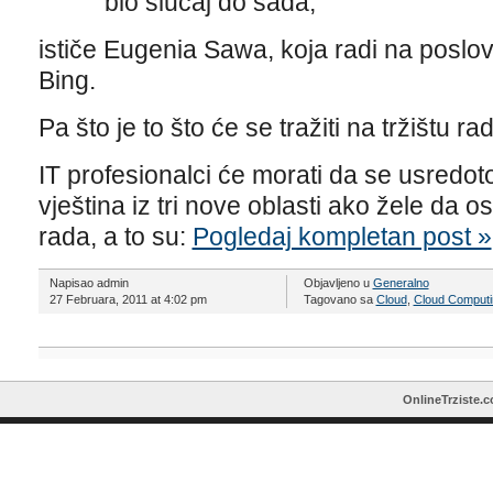
bio slučaj do sada,
ističe Eugenia Sawa, koja radi na poslov
Bing.
Pa što je to što će se tražiti na tržištu ra
IT profesionalci će morati da se usredo
vještina iz tri nove oblasti ako žele da o
rada, a to su:
Pogledaj kompletan post »
Napisao admin
Objavljeno u
Generalno
27 Februara, 2011 at 4:02 pm
Tagovano sa
Cloud
,
Cloud Computi
OnlineTrziste.