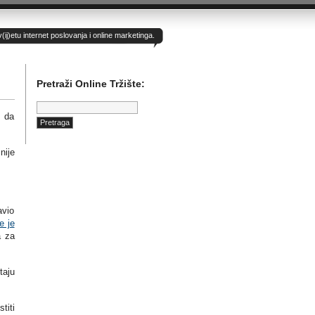
)etu internet poslovanja i online marketinga.
Pretraži Online Tržište:
Pretraga:
s da
nije
avio
e je
a za
taju
titi