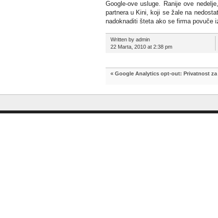
Google-ove usluge. Ranije ove nedelje,
partnera u Kini, koji se žale na nedost
nadoknaditi šteta ako se firma povuče i
Written by admin
22 Marta, 2010 at 2:38 pm
«
Google Analytics opt-out: Privatnost za 