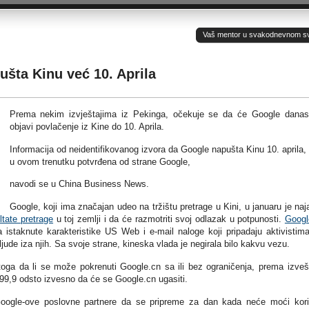
Vaš mentor u svakodnevnom sv(ij
šta Kinu već 10. Aprila
Prema nekim izvještajima iz Pekinga, očekuje se da će Google dana
objavi povlačenje iz Kine do 10. Aprila.
Informacija od neidentifikovanog izvora da Google napušta Kinu 10. aprila, 
u ovom trenutku potvrđena od strane Google,
navodi se u China Business News.
Google, koji ima značajan udeo na tržištu pretrage u Kini, u januaru je naj
tate pretrage
u toj zemlji i da će razmotriti svoj odlazak u potpunosti.
Googl
 istaknute karakteristike US Web i e-mail naloge koji pripadaju aktivistim
ljude iza njih. Sa svoje strane, kineska vlada je negirala bilo kakvu vezu.
oga da li se može pokrenuti Google.cn sa ili bez ograničenja, prema izveš
 99,9 odsto izvesno da će se Google.cn ugasiti.
oogle-ove poslovne partnere da se pripreme za dan kada neće moći koris