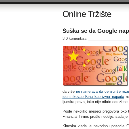
Online Tržište
Šuška se da Google napu
3 0 komentara
da više
ne namerava da cenzuriše rezul
identifikovao Kinu kao izvor napada
na
ljudska prava, iako nije otkrio određene 
Posle nekoliko meseci pregovora oko t
Financial Times prošle nedelje, sada je
Kineska vlada je navodno upozorila G