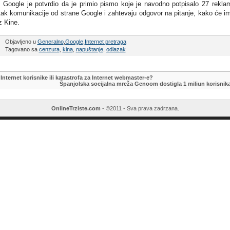
 Google je potvrdio da je primio pismo koje je navodno potpisalo 27 rekla
atak komunikacije od strane Google i zahtevaju odgovor na pitanje, kako će i
z Kine.
Objavljeno u
Generalno
,
Google
,
Internet pretraga
Tagovano sa
cenzura
,
kina
,
napuštanje
,
odlazak
Internet korisnike ili katastrofa za Internet webmaster-e?
Španjolska socijalna mreža Genoom dostigla 1 miliun korisnik
OnlineTrziste.com
- ©2011 - Sva prava zadrzana.