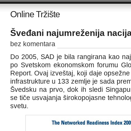
Online Tržište
Šveđani najumreženija nacija
bez komentara
Do 2005, SAD je bila rangirana kao na
po Svetskom ekonomskom forumu Glob
Report. Ovaj izveštaj, koji daje opsežn
infrastrukture u 133 zemlje je sada pr
Švedsku na prvo, dok ih sledi Singapu
se tiče usvajanja širokopojasne tehnol
svetu.