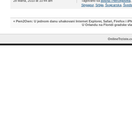
28 Marta, 2010 at 10:44 am
Tagovano sa
Bosna i Hercegovina
Singapur
,
Srbija
,
Švajcarska
,
Šved
«
Pwn2Own: U jednom danu uhakovani Internet Explorer, Safari, Firefox i iP
U Orlandu na Floridi gradske vl
OnlineTrziste.