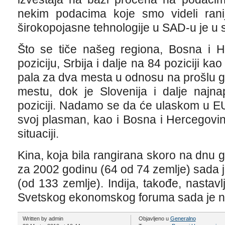
nekim podacima koje smo videli ranij
širokopojasne tehnologije u SAD-u je u s
Što se tiče našeg regiona, Bosna i H
poziciju, Srbija i dalje na 84 poziciji ka
pala za dva mesta u odnosu na prošlu g
mestu, dok je Slovenija i dalje najna
poziciji. Nadamo se da će ulaskom u EU,
svoj plasman, kao i Bosna i Hercegovina
situaciji.
Kina, koja bila rangirana skoro na dnu g
za 2002 godinu (64 od 74 zemlje) sada 
(od 133 zemlje). Indija, takođe, nastavl
Svetskog ekonomskog foruma sada je n
Written by admin
Objavljeno u
Generalno