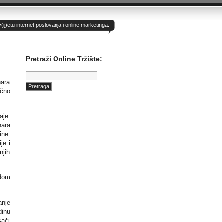
)etu internet poslovanja i online marketinga.
Pretraži Online Tržište:
Pretraga:
nara
ično
aje.
nara
ine.
je i
njih
odom
anje
dinu
šači