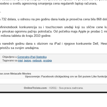
posebno u svetlu agresivnog smanjenja cena regularnih laptop računara,
.
 732 dolara, u odnosu na pre godinu dana kada je prosečna cena bila 868 dol
og. Mininotebook konkurencija su i touchscreen uređaji koji su slične cene k
 je privukao ogromnu pažnju potrošača. Od početka maja Apple je prodao 1 mi
 miliona tableta do kraja 2010 godine.
 narednih godinu dana s obzirom na iPad i njegove konkurente Dell, Hewl
pristižu sa svojim uređajima.
Objavljeno u
Generalno
,
iPad
,
Statistika
Tagovano sa
intel
,
laptop
,
netbook
,
prodaja
i se zove Metacafe Movies
Upozorenje: Facebook clickjacking crv se širi putem Like funkcij
OnlineTrziste.com
- ©2011 - Sva prava zadrzana.