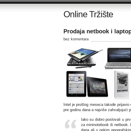
Online Tržište
Prodaja netbook i lapto
bez komentara
Intel je prošlog meseca takođe prijavio
pre godinu dana a najviše zahvaljujući 
Iako su dobro poslovali u pr
za mininotebook ili netbook. 
dana ali u nekim geografskim