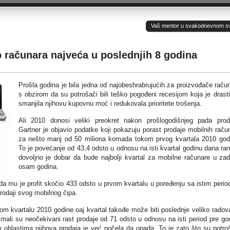
Vaš mentor u svakodnevnom sv(ij
p računara najveća u poslednjih 8 godina
Prošla godina je bila jedna od najobeshrabrujućih za proizvođače raču
s obzirom da su potrošači bili teško pogođeni recesijom koja je drast
smanjila njihovu kupovnu moć i redukovala prioritete trošenja.
Ali 2010 donosi veliki preokret nakon prošlogodišnjeg pada prod
Gartner je objavio podatke koji pokazuju porast prodaje mobilnih raču
za nešto manj od 50 miliona komada tokom prvog kvartala 2010 god
To je povećanje od 43,4 odsto u odnosu na isti kvartal godinu dana rani
dovoljno je dobar da bude najbolji kvartal za mobilne računare u zad
osam godina.
 da mu je profit skočio 433 odsto u prvom kvartalu u poređenju sa istim peri
prodaji svog mobilnog čipa.
vom kvartalu 2010 godine oaj kvartal takođe može biti poslednje veliko radov
Imali su neočekivani rast prodaje od 71 odsto u odnosu na isti period pre go
 oblastima njihova prodaja je već počela da opada. To je zato što su potro