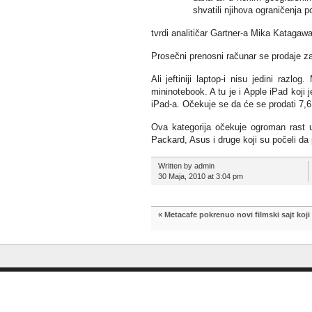
shvatili njihova ograničenja 
tvrdi analitičar Gartner-a Mika Katagawa
Prosečni prenosni računar se prodaje za
Ali jeftiniji laptop-i nisu jedini razl
mininotebook. A tu je i Apple iPad koji
iPad-a. Očekuje se da će se prodati 7,6
Ova kategorija očekuje ogroman rast u
Packard, Asus i druge koji su počeli da 
Written by admin
30 Maja, 2010 at 3:04 pm
«
Metacafe pokrenuo novi filmski sajt koj