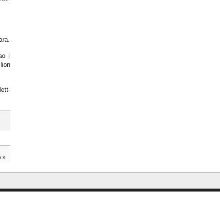
ara.
ao i
lion
ett-
e
»