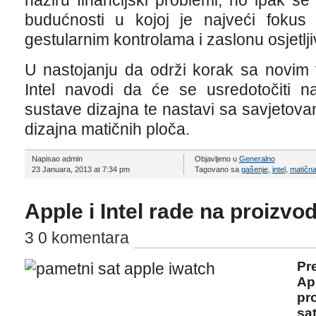
naziru financijski problemi, no ipak s
budućnosti u kojoj je najveći fokus 
gestularnim kontrolama i zaslonu osjetlj
U nastojanju da održi korak sa novim 
Intel navodi da će se usredotočiti na
sustave dizajna te nastavi sa savjetov
dizajna matičnih ploča.
Napisao admin
Objavljeno u
Generalno
23 Januara, 2013 at 7:34 pm
Tagovano sa
gašenje
,
intel
,
matična
Apple i Intel rade na proizvo
3 0 komentara
Pr
Ap
pr
sa