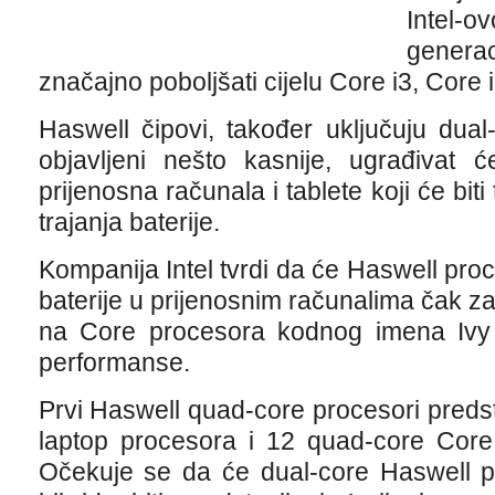
Intel-
generac
značajno poboljšati cijelu Core i3, Core i
Haswell čipovi, također uključuju dual
objavljeni nešto kasnije, ugrađivat 
prijenosna računala i tablete koji će biti tan
trajanja baterije.
Kompanija Intel tvrdi da će Haswell proce
baterije u prijenosnim računalima čak z
na Core procesora kodnog imena Ivy Br
performanse.
Prvi Haswell quad-core procesori predsta
laptop procesora i 12 quad-core Core 
Očekuje se da će dual-core Haswell pr