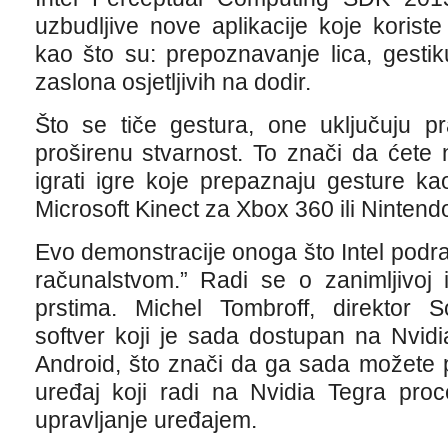
uzbudljive nove aplikacije koje koris
kao što su: prepoznavanje lica, gestiku
zaslona osjetljivih na dodir.
Što se tiče gestura, one uključuju pr
proširenu stvarnost. To znači da ćete
igrati igre koje prepaznaju gesture k
Microsoft Kinect za Xbox 360 ili Nintend
Evo demonstracije onoga što Intel podr
računalstvom.” Radi se o zanimljivoj i
prstima. Michel Tombroff, direktor So
softver koji je sada dostupan na Nvid
Android, što znači da ga sada možete p
uređaj koji radi na Nvidia Tegra proce
upravljanje uređajem.