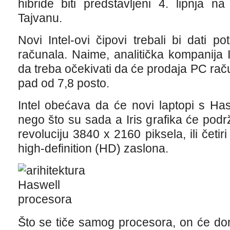
hibride biti predstavljeni 4. lipnja
Tajvanu.
Novi Intel-ovi čipovi trebali bi dati p
računala. Naime, analitička kompanija I
da treba očekivati da će prodaja PC raču
pad od 7,8 posto.
Intel obećava da će novi laptopi s Has
nego što su sada a Iris grafika će podrž
revoluciju 3840 x 2160 piksela, ili četi
high-definition (HD) zaslona.
Što se tiče samog procesora, on će don