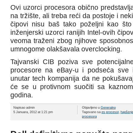
Ovi uzorci procesora obično predstavlj
na tržište, ali treba reći da postoje i nek
čipovi nisu baš tako poželjni kao št
inženjerski uzorci ranijih Intel-ovih čip
veoma traženi zbog njihove sposobnosti
umnogome olakšavala overclocking.
Tajvanski CIB poziva sve potencijal
procesore na eBay-u i podseća sve 
unutar tech kompanija da ne pokušavaj
će se u protivnom suočiti sa kaznom 
godina.
Napisao admin
Objavljeno u
Generalno
5 Januara, 2012 at 1:21 pm
Tagovano sa
es procesor
,
hapšenj
procesora