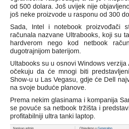
od 500 dolara. Još uvijek nije objavljeno
još neke proizvode u rasponu od 300 do
Sada, Intel i notebook proizvođači s
računala nazvane Ultrabooks, koji su t
hardverom nego kod netbook raču
dugotrajnijom baterijom.
Ultabooks su u osnovi Windows verzija
očekuju da će mnogi biti predstavlje
Show-u u Las Vegasu, gdje će Dell najvje
na svoje buduće planove.
Prema nekim glasinama i kompanija Sam
se povuće sa netbook tržišta i predstavi
profitabilniji ultra tanki laptop.
Napisao admin
Objavljeno u
Generalno