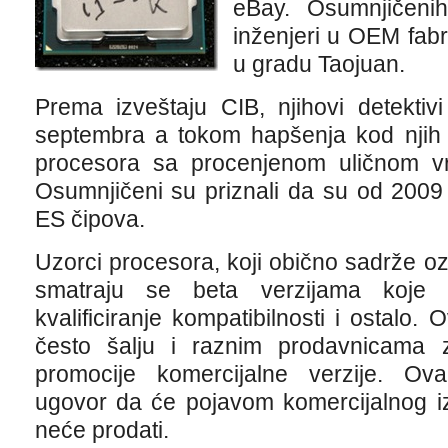
eBay. Osumnjičenih
inženjeri u OEM fabri
u gradu Taojuan.
Prema izveštaju CIB, njihovi detektiv
septembra a tokom hapšenja kod njih
procesora sa procenjenom uličnom vr
Osumnjičeni su priznali da su od 2009
ES čipova.
Uzorci procesora, koji obično sadrže ozn
smatraju se beta verzijama koje s
kvalificiranje kompatibilnosti i ostalo.
često šalju i raznim prodavnicama z
promocije komercijalne verzije. Ov
ugovor da će pojavom komercijalnog izdan
neće prodati.