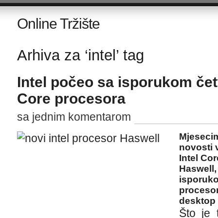
Online Tržište
Arhiva za ‘intel’ tag
Intel počeo sa isporukom čet
Core procesora
sa jednim komentarom
Mjesecim
novosti 
Intel Co
Haswell,
isporuk
procesor
desktop 
Što je