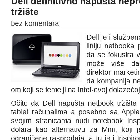
Dell definitivno napušta nepr
tržište
bez komentara
Dell je i službe
liniju netbooka 
da se fokusira 
može više da 
direktor marketi
da kompanija ne
om koji se temelji na Intel-ovoj dolazećoj
Očito da Dell napušta netbook tržište 
tablet računalima a posebno sa Apple
svojim stranicama nudi notebook Insp
dolara kao alternativu za Mini, koji
ograničene rasprodaja, a tu je i Insp