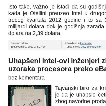
Isto tako, važno je istaći da su godišnj
kada je Otellini preuzeo Intel u drug
trećeg kvartala 2012 godine i to sa 3
milijardi dolara dok je godišnja zarad
dolara na 2,39 dolara.
Napisao admin
Objavljeno u
Generalno
19 Novembra, 2012 at 6:27 pm
Tagovano sa
ceo
,
direktor
,
intel
Uhapšeni Intel-ovi inženjeri 
uzoraka procesora preko eB
bez komentara
Tajvanski biro za kri
je da je uhapsio četi
zbog navodne proda