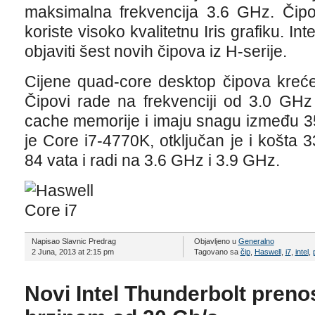
maksimalna frekvencija 3.6 GHz. Čip
koriste visoko kvalitetnu Iris grafiku. In
objaviti šest novih čipova iz H-serije.
Cijene quad-core desktop čipova kreć
Čipovi rade na frekvenciji od 3.0 GH
cache memorije i imaju snagu između 35
je Core i7-4770K, otključan je i košta 3
84 vata i radi na 3.6 GHz i 3.9 GHz.
Napisao Slavnic Predrag
Objavljeno u
Generalno
2 Juna, 2013 at 2:15 pm
Tagovano sa
čip
,
Haswell
,
i7
,
intel
,
Novi Intel Thunderbolt preno