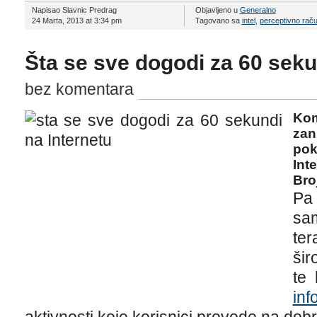
Napisao Slavnic Predrag
Objavljeno u
Generalno
24 Marta, 2013 at 3:34 pm
Tagovano sa
intel
,
perceptivno raču
Šta se sve dogodi za 60 seku
bez komentara
Kom
zan
pok
Int
Bro
Pa 
sa
ter
šir
te 
inf