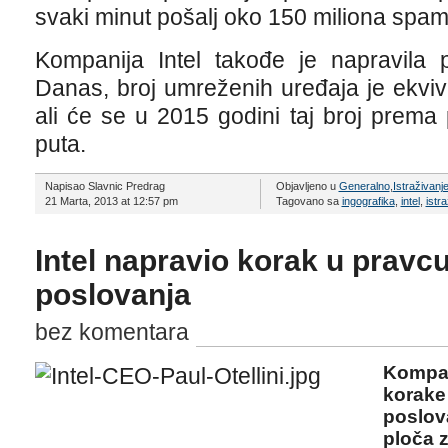
svaki minut pošalj oko 150 miliona spam
Kompanija Intel takođe je napravila 
Danas, broj umreženih uređaja je ekviva
ali će se u 2015 godini taj broj prema
puta.
Napisao Slavnic Predrag
Objavljeno u
Generalno
,
Istraživanj
21 Marta, 2013 at 12:57 pm
Tagovano sa
ingografika
,
intel
,
istr
Intel napravio korak u pravc
poslovanja
bez komentara
Kompan
korake
poslova
ploča 