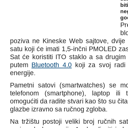
bi
ne
go
Pr
bl
poziva ne Kineske Web sajtove, dvije
satu koji će imati 1,5-inčni PMOLED za
Sat će koristiti ITO staklo a sa drugi
putem
Bluetooth 4.0
koji za svoj radi 
energije.
Pametni satovi (smartwatches) se m
telefonom (smartphone), laptop ili
omogućiti da radite stvari kao što su čit
glazbe izravno sa ručnog zgloba.
Na tržištu postoji veliki broj ručnih sa