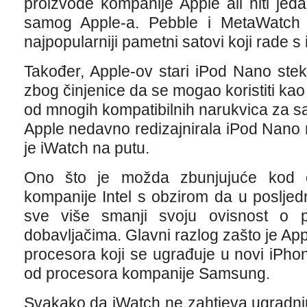
proizvode kompanije Apple ali niti jed
samog Apple-a. Pebble i MetaWatch 
najpopularniji pametni satovi koji rade s
Također, Apple-ov stari iPod Nano ste
zbog činjenice da se mogao koristiti ka
od mnogih kompatibilnih narukvica za sa
Apple nedavno redizajnirala iPod Nano 
je iWatch na putu.
Ono što je možda zbunjujuće kod 
kompanije Intel s obzirom da u posljed
sve više smanji svoju ovisnost o p
dobavljačima. Glavni razlog zašto je A
procesora koji se ugrađuje u novi iPho
od procesora kompanije Samsung.
Svakako da iWatch ne zahtjeva ugradn