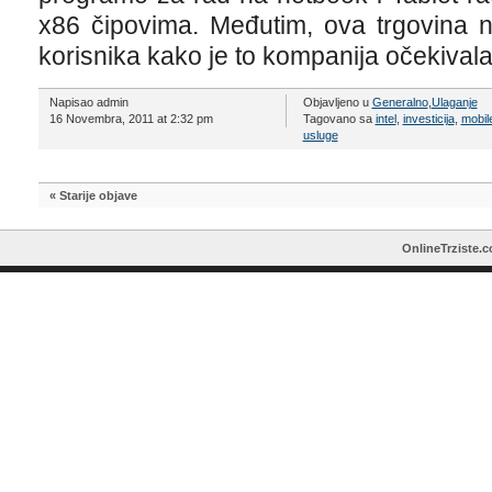
x86 čipovima. Međutim, ova trgovina n
korisnika kako je to kompanija očekivala
Napisao admin
Objavljeno u
Generalno
,
Ulaganje
16 Novembra, 2011 at 2:32 pm
Tagovano sa
intel
,
investicija
,
mobil
usluge
« Starije objave
OnlineTrziste.