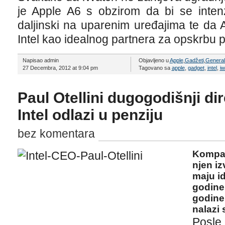
je Apple A6 s obzirom da bi se intenz
daljinski na uparenim uređajima te da
Intel kao idealnog partnera za opskrbu 
Napisao admin
Objavljeno u
Apple
,
Gadžeti
,
Genera
27 Decembra, 2012 at 9:04 pm
Tagovano sa
apple
,
gadget
,
intel
,
iw
Paul Otellini dugogodišnji di
Intel odlazi u penziju
bez komentara
Kompani
njen iz
maju id
godine,
godine
nalazi 
Posle