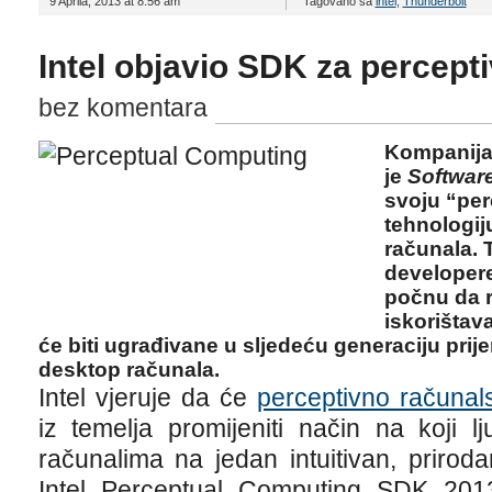
9 Aprila, 2013 at 8:56 am
Tagovano sa
intel
,
Thunderbolt
Intel objavio SDK za percept
bez komentara
Kompanija I
je
Softwar
svoju “pe
tehnologij
računala. 
developere
počnu da r
iskorištav
će biti ugrađivane u sljedeću generaciju prije
desktop računala.
Intel vjeruje da će
perceptivno računal
iz temelja promijeniti način na koji l
računalima na jedan intuitivan, priroda
Intel Perceptual Computing SDK 2013