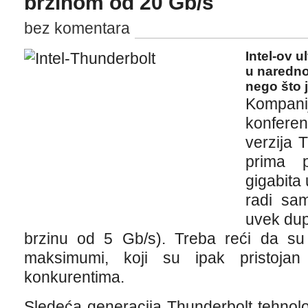
brzinom od 20 Gb/s
bez komentara
Intel-ov u
u narednoj
nego što 
Kompa
konfere
verzija 
prima 
gigabita
radi sa
uvek dup
brzinu od 5 Gb/s). Treba reći da su 
maksimumi, koji su ipak pristojan
konkurentima.
Sledeća generacija Thunderbolt tehnol