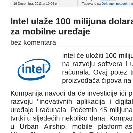
16 Decembra, 2011 at 10:04 pm
Tagovano sa
Dell
,
intel
,
netbook
,
no
Intel ulaže 100 milijuna dolar
za mobilne uređaje
bez komentara
Intel će uložiti 100 mili
na razvoju softvera i 
računala. Ovaj potez t
proizvođača čipova na t
Kompanija navodi da će investicije ići
razvoju "inovativnih aplikacija i digi
uređaje i računala. Početnih 45 milijuna
tvrtki u sljedećih nekoliko dana. Kompani
u Urban Airship, mobile platform-as-a