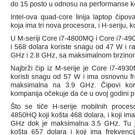
do 15 posto u odnosu na performanse ko
Intel-ova quad-core linija laptop čipov
koja ima tri nova procesora, i H-seriju,
U M-seriji Core i7-4800MQ i Core i7-49
i 568 dolara koriste snagu od 47 W i r
GHz i 2.8 GHz, sa maksimalnom brzinom
Najbrži čip iz M-serije je Core i7-493
koristi snagu od 57 W i ima osnovnu f
maksimalna na 3.9 GHz. Čipovi kori
kompanija očekuje da će u ovoj godini pr
Što se tiče H-serije mobilnih proces
4850HQ koji košta 468 dolara, i koji im
GHz dok je maksimalna 3.5 GHz. Tu j
košta 657 dolara i koji ima frekven