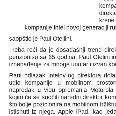
kompa
direk
krene
kompanije Intel novoj generaciji r
saopštio je Paul Otellini.
Treba reći da je dosadašnji trend dire
penzionišu sa 65 godina, Paul Otelini 
iznenađenje za mnoge unutar i izvan kom
Rani odlazak Intelov-og direktora dol
udio kompanije u mobilnom prostoru
napredak u vidu opremanja Motorola 
kojim će se suočiti naredni direktor kom
što bolje pozicionira na mobilnom tržiš
istisnuti iz njega. Apple iPad, kao je