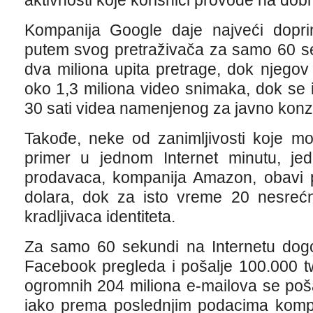
aktivnosti koje korisnici provode na dob
Kompanija Google daje najveći dopr
putem svog pretraživača za samo 60 s
dva miliona upita pretrage, dok njegov
oko 1,3 miliona video snimaka, dok se
30 sati videa namenjenog za javno konz
Takođe, neke od zanimljivosti koje 
primer u jednom Internet minutu, jed
prodavaca, kompanija Amazon, obavi 
dolara, dok za isto vreme 20 nesrećn
kradljivaca identiteta.
Za samo 60 sekundi na Internetu dogo
Facebook pregleda i pošalje 100.000 t
ogromnih 204 miliona e-mailova se poš
iako prema poslednjim podacima komp