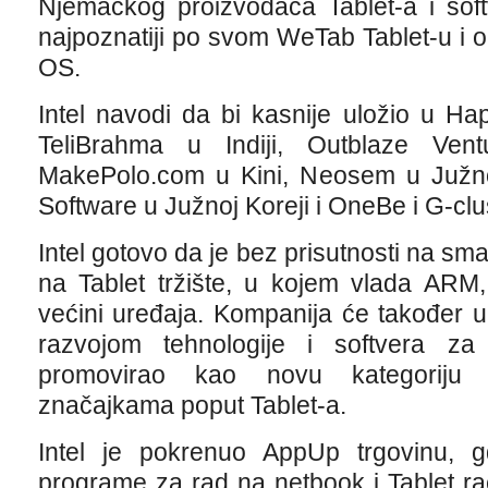
Njemačkog proizvođača Tablet-a i softv
najpoznatiji po svom WeTab Tablet-u i
OS.
Intel navodi da bi kasnije uložio u Ha
TeliBrahma u Indiji, Outblaze Vent
MakePolo.com u Kini, Neosem u Južnoj
Software u Južnoj Koreji i OneBe i G-clu
Intel gotovo da je bez prisutnosti na sma
na Tablet tržište, u kojem vlada ARM, 
većini uređaja. Kompanija će također u
razvojom tehnologije i softvera za 
promovirao kao novu kategoriju 
značajkama poput Tablet-a.
Intel je pokrenuo AppUp trgovinu, gd
programe za rad na netbook i Tablet ra