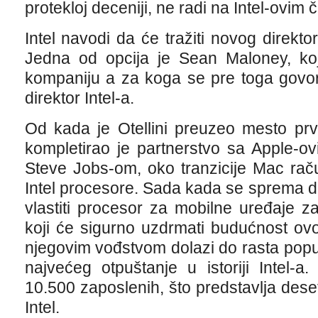
protekloj deceniji, ne radi na Intel-ovim 
Intel navodi da će tražiti novog direkto
Jedna od opcija je Sean Maloney, koj
kompaniju a za koga se pre toga govori
direktor Intel-a.
Od kada je Otellini preuzeo mesto prv
kompletirao je partnerstvo sa Apple-o
Steve Jobs-om, oko tranzicije Mac ra
Intel procesore. Sada kada se sprema da 
vlastiti procesor za mobilne uređaje 
koji će sigurno uzdrmati budućnost ov
njegovim vođstvom dolazi do rasta popula
najvećeg otpuštanje u istoriji Intel-
10.500 zaposlenih, što predstavlja des
Intel.