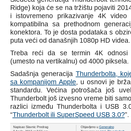
Ridge) koja će se na tržištu pojaviti 
i istovremeno prikazivanje 4K video 
kompatibilna sa prethodnom generaci
konektora. To je dosta podataka s obzir
puta veći od današnjih 1080p HD videa.
Treba reći da se termin 4K odnosi n
(umesto na vertikalnu) od 4000 piksela.
Sadašnja generacija
Thunderbolta, koje
sa kompanijom Apple
, u osnovi je brža
standardu. Većina potrošača još uv
Thunderbolt još izvesno vreme biti samo 
razlici između Thunderbolta i USB 3.
“
Thunderbolt ili SuperSpeed USB 3.0?
”.
Napisao Slavnic Predrag
Objavljeno u
Generalno