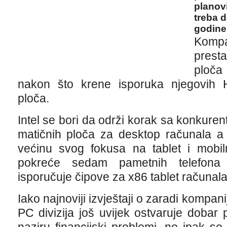
planovi
treba 
godine
Kompa
presta
ploča
nakon što krene isporuka njegovih H
ploča.
Intel se bori da održi korak sa konkuren
matičnih ploča za desktop računala a 
većinu svog fokusa na tablet i mobiln
pokreće sedam pametnih telefona
isporučuje ​​čipove za x86 tablet računala
Iako najnoviji izvještaji o zaradi kompan
PC divizija još uvijek ostvaruje dobar p