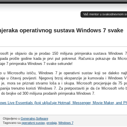
Vaš mentor u svakodnevnom sv(ij
imjeraka operativnog sustava Windows 7 svake
rosoft je objavio da je prodao 150 milijuna primjeraka sustava Windows 
opada prošle godine kada je prvi put pokrenut. Računica pokazuje da Micro
daje 7 primjeraka Windows 7 svake sekunde!
o u Microsoftu ističu, Windows 7 je operativni sustav koji se daleko naj
aje u čitavoj povijesti. Njegovoj brzoj ekspanzije je kumovala i Windows V
 je, mora se priznati stvarno loša a i skupa. Microsoft procjenjuje da 75 p
anija trenutno koristi Windows 7. Za pretpostaviti je da će Microsoft vrlo 
 do brojke od 300 milijuna prodanih primjeraka Windows 7.
ows Live Essentials (koji uključuje Hotmail, Messenger, Movie Maker, and P
Objavljeno u
Generalno
,
Software
Tagovano sa
operativni sustav
,
prodaja
,
Windows 7