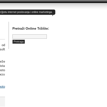
)etu internet poslovanja i online marketinga.
Pretraži Online Tržište:
Pretraga:
7 od
soft
brže
ista
osto
brzo
hoto