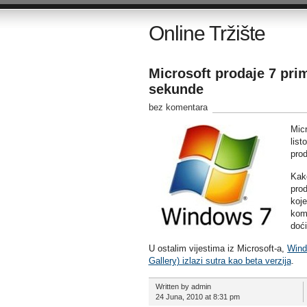
Online Tržište
Microsoft prodaje 7 pr
sekunde
bez komentara
Mic
list
pro
Kak
prod
koje
komp
doći
U ostalim vijestima iz Microsoft-a,
Wind
Gallery) izlazi sutra kao beta verzija
.
Written by admin
24 Juna, 2010 at 8:31 pm