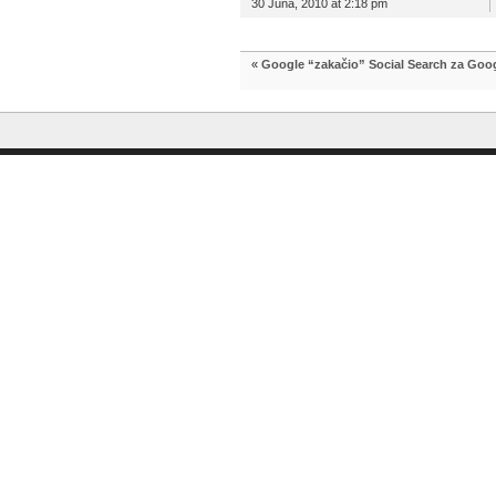
30 Juna, 2010 at 2:18 pm
«
Google “zakačio” Social Search za Goo