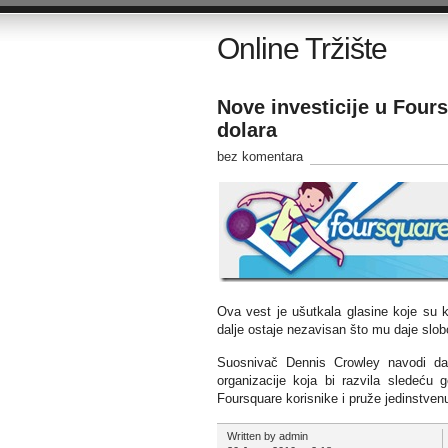
Online Tržište
Nove investicije u Four
dolara
bez komentara
Ova vest je ušutkala glasine koje su k
dalje ostaje nezavisan što mu daje slob
Suosnivač Dennis Crowley navodi da ć
organizacije koja bi razvila sledeću g
Foursquare korisnike i pruže jedinstven
Written by admin