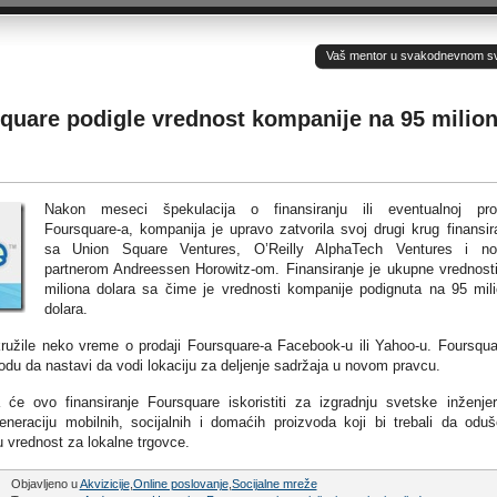
Vaš mentor u svakodnevnom sv(ij
square podigle vrednost kompanije na 95 milio
Nakon meseci špekulacija o finansiranju ili eventualnoj pro
Foursquare-a, kompanija je upravo zatvorila svoj drugi krug finansir
sa Union Square Ventures, O’Reilly AlphaTech Ventures i no
partnerom Andreessen Horowitz-om. Finansiranje je ukupne vrednost
miliona dolara sa čime je vrednosti kompanije podignuta na 95 mil
dolara.
ružile neko vreme o prodaji Foursquare-a Facebook-u ili Yahoo-u. Foursqua
odu da nastavi da vodi lokaciju za deljenje sadržaja u novom pravcu.
e ovo finansiranje Foursquare iskoristiti za izgradnju svetske inženje
eneraciju mobilnih, socijalnih i domaćih proizvoda koji bi trebali da odu
u vrednost za lokalne trgovce.
Objavljeno u
Akvizicije
,
Online poslovanje
,
Socijalne mreže