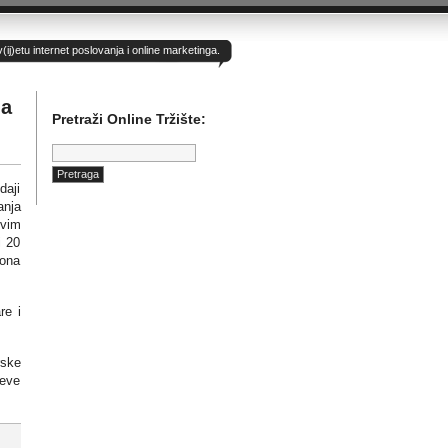
)etu internet poslovanja i online marketinga.
na
Pretraži Online Tržište:
Pretraga:
daji
anja
vim
i 20
iona
re i
rske
ševe