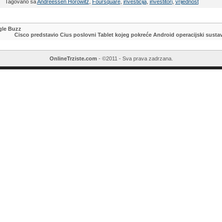
Tagovano sa
Andreessen Horowitz
,
Foursquare
,
investicija
,
investitori
,
vrijednost
gle Buzz
Cisco predstavio Cius poslovni Tablet kojeg pokreće Android operacijski susta
OnlineTrziste.com
- ©2011 - Sva prava zadrzana.