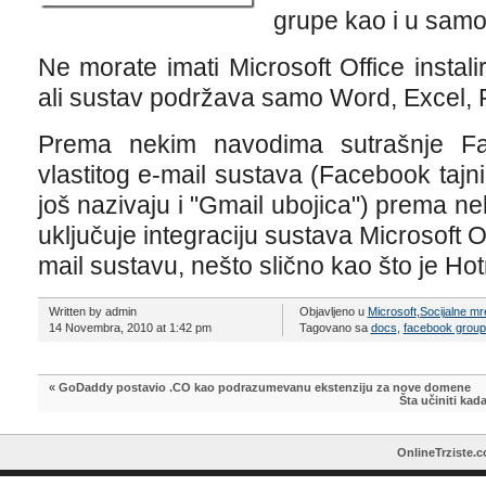
grupe kao i u sam
Ne morate imati Microsoft Office instali
ali sustav podržava samo Word, Excel, 
Prema nekim navodima sutrašnje Fac
vlastitog e-mail sustava (Facebook tajni
još nazivaju i "Gmail ubojica") prema ne
uključuje integraciju sustava Microsoft
mail sustavu, nešto slično kao što je Ho
Written by admin
Objavljeno u
Microsoft
,
Socijalne m
14 Novembra, 2010 at 1:42 pm
Tagovano sa
docs
,
facebook grou
«
GoDaddy postavio .CO kao podrazumevanu ekstenziju za nove domene
Šta učiniti kad
OnlineTrziste.