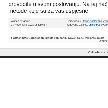
provodite u svom poslovanju. Na taj nač
metode koje su za vas uspješne.
Written by admin
Objavljeno u
Online poslovanje
,
Zara
23 Novembra, 2010 at 5:50 pm
Tagovano sa
blog
,
online poslovanj
«
Attachmate Corporation kupuje kompaniju Novell za 2,2 milijarde dolara
JiWire
OnlineTrziste.