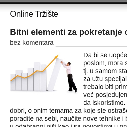
Online Tržište
Bitni elementi za pokretanje 
bez komentara
Da bi se uopće
poslom, mora s
tj. u samom sta
za užu specija
trebalo biti pri
već posjedujem
da iskoristimo
dobri, o onim temama za koje ste ostra
poradite na sebi, naučite nove tehnike i
u odabranoj niši kao i sa novostima u on