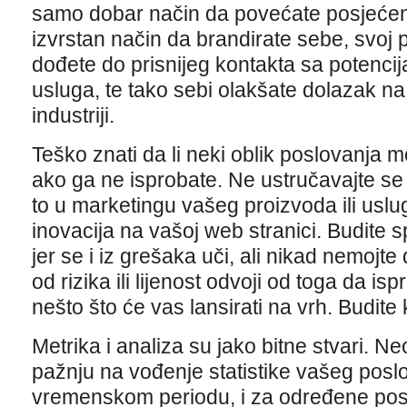
samo dobar način da povećate posjećeno
izvrstan način da brandirate sebe, svoj p
dođete do prisnijeg kontakta sa potencij
usluga, te tako sebi olakšate dolazak na 
industriji.
Teško znati da li neki oblik poslovanja mo
ako ga ne isprobate. Ne ustručavajte se i
to u marketingu vašeg proizvoda ili uslug
inovacija na vašoj web stranici. Budite sp
jer se i iz grešaka uči, ali nikad nemojte
od rizika ili lijenost odvoji od toga da is
nešto što će vas lansirati na vrh. Budite 
Metrika i analiza su jako bitne stvari. 
pažnju na vođenje statistike vašeg pos
vremenskom periodu, i za određene pos