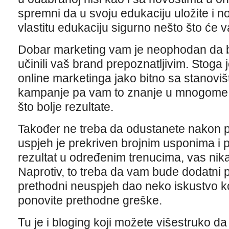
spremni da u svoju edukaciju uložite i nov
vlastitu edukaciju sigurno nešto što će va
Dobar marketing vam je neophodan da bi 
učinili vaš brand prepoznatljivim. Stog
online marketinga jako bitno sa stanovišt
kampanje pa vam to znanje u mnogome m
što bolje rezultate.
Također ne treba da odustanete nakon 
uspjeh je prekriven brojnim usponima i p
rezultat u određenim trenucima, vas nika
Naprotiv, to treba da vam bude dodatni 
prethodni neuspjeh dao neko iskustvo koj
ponovite prethodne greške.
Tu je i bloging koji možete višestruko da 