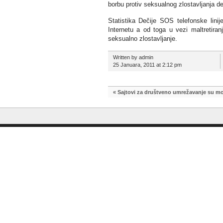
borbu protiv seksualnog zlostavljanja d
Statistika Dečije SOS telefonske lin
Internetu a od toga u vezi maltretiran
seksualno zlostavljanje.
Written by admin
25 Januara, 2011 at 2:12 pm
«
Sajtovi za društveno umrežavanje su mo