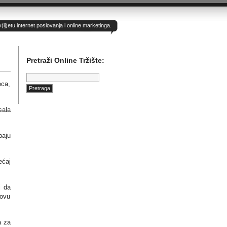
)etu internet poslovanja i online marketinga.
Pretraži Online Tržište:
Pretraga:
eca,
sala
paju
ećaj
i da
hovu
a za