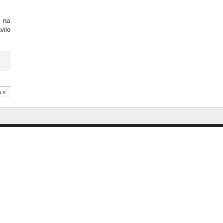
a na
vilo
a
»