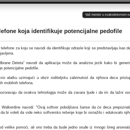
Vaš mentor u svakodnevnom sv(ij
lefone koja identifikuje potencijalne pedofile
 telefone za koju se navodi da identifikuje odrasle koji se predstavljaju kao d
javljena.
Odbrane Deteta” navodi da aplikacija može da analizira jezik kako bi generi
uje potencijalne pedofile.
zvio alatku uzimajući u obzir roditeljsku zabrinutost da njihova deca pristu
h mobilnih telefona.
pozoravaju da ovakva tehnologija može da zavara ljude i da im da lažni os
 Walkerdine navodi: "Ovaj softver poboljšava šanse da će deca prepoznat
i da bi voleli da vide neko softversko rešenje koje bi osnažilo i edukovalo nji
d velike pomoći, ali ono treba da bude jedno oruđe iz mnogo šireg arsenal