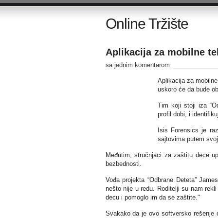
Online Tržište
Aplikacija za mobilne te
sa jednim komentarom
Aplikacija za mobilne
uskoro će da bude ob
Tim koji stoji iza “
profil dobi, i identifik
Isis Forensics je ra
sajtovima putem svoji
Međutim, stručnjaci za zaštitu dece u
bezbednosti.
Vođa projekta “Odbrane Deteta” James
nešto nije u redu. Roditelji su nam rekl
decu i pomoglo im da se zaštite."
Svakako da je ovo softversko rešenje o