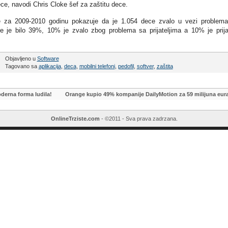
ece, navodi Chris Cloke šef za zaštitu dece.
ije za 2009-2010 godinu pokazuje da je 1.054 dece zvalo u vezi problem
je je bilo 39%, 10% je zvalo zbog problema sa prijateljima a 10% je prija
Objavljeno u
Software
Tagovano sa
aplikacija
,
deca
,
mobilni telefoni
,
pedofil
,
softver
,
zaštita
derna forma ludila!
Orange kupio 49% kompanije DailyMotion za 59 milijuna eur
OnlineTrziste.com
- ©2011 - Sva prava zadrzana.