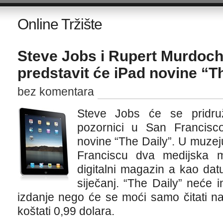
Online Tržište
Steve Jobs i Rupert Murdoch 
predstavit će iPad novine “T
bez komentara
Steve Jobs će se pridru
pozornici u San Francisco
novine “The Daily”. U muze
Franciscu dva medijska m
digitalni magazin a kao dat
siječanj. “The Daily” neće i
izdanje nego će se moći samo čitati n
koštati 0,99 dolara.