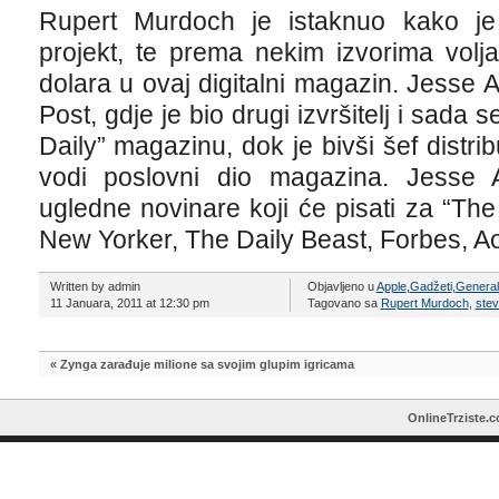
Rupert Murdoch je istaknuo kako je o
projekt, te prema nekim izvorima volja
dolara u ovaj digitalni magazin. Jesse
Post, gdje je bio drugi izvršitelj i sada
Daily” magazinu, dok je bivši šef distr
vodi poslovni dio magazina. Jesse
ugledne novinare koji će pisati za “The
New Yorker, The Daily Beast, Forbes, Aol 
Written by admin
Objavljeno u
Apple
,
Gadžeti
,
Genera
11 Januara, 2011 at 12:30 pm
Tagovano sa
Rupert Murdoch
,
stev
«
Zynga zarađuje milione sa svojim glupim igricama
OnlineTrziste.