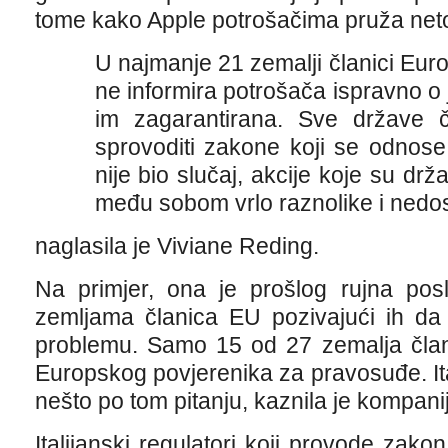
tome kako Apple potrošačima pruža neto
U najmanje 21 zemalji članici Eur
ne informira potrošača ispravno o
im zagarantirana. Sve države č
sprovoditi zakone koji se odnose
nije bio slučaj, akcije koje su drž
među sobom vrlo raznolike i nedos
naglasila je Viviane Reding.
Na primjer, ona je prošlog rujna pos
zemljama članica EU pozivajući ih da
problemu. Samo 15 od 27 zemalja član
Europskog povjerenika za pravosuđe. Ital
nešto po tom pitanju, kaznila je kompani
Italijanski regulatori koji provode zako