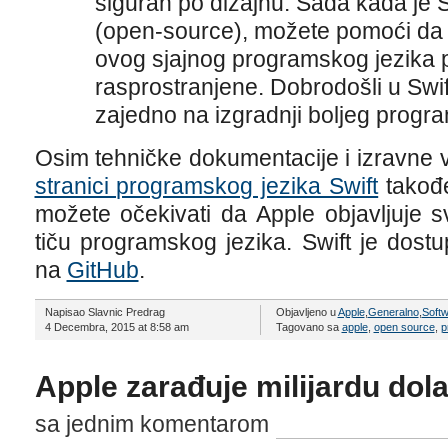
siguran po dizajnu. Sada kada je S
(open-source), možete pomoći da
ovog sjajnog programskog jezika 
rasprostranjene. Dobrodošli u Swi
zajedno na izgradnji boljeg progra
Osim tehničke dokumentacije i izravne 
stranici programskog jezika Swift
takođe
možete očekivati da Apple objavljuje 
tiču programskog jezika. Swift je dos
na
GitHub
.
Napisao Slavnic Predrag
Objavljeno u
Apple
,
Generalno
,
Soft
4 Decembra, 2015 at 8:58 am
Tagovano sa
apple
,
open source
,
p
Apple zarađuje milijardu dola
sa jednim komentarom