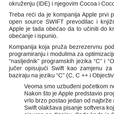
okruženju (IDE) i njegovim Cocoa i Coc
Treba reći da je kompanija Apple prvi pu
open source SWIFT prevodilac i knjiž
Apple je tada obećao da to učiniti do k
obećanje i ispunio.
Kompanija koja pruža bezrezervnu podr
programiranju i modulima za optimizaciju 
“nasljednik” programskih jezika “C” i “O
jučer opisujući Swift kao zamjenu za
baziraju na jeziku “C” (C, C ++ i Objecti
Veoma smo uzbuđeni početkom nov
Nakon što je Apple predstavio prog
vrlo brzo postao jedan od najbrže r
Swift olakšava pisanje softvera koji