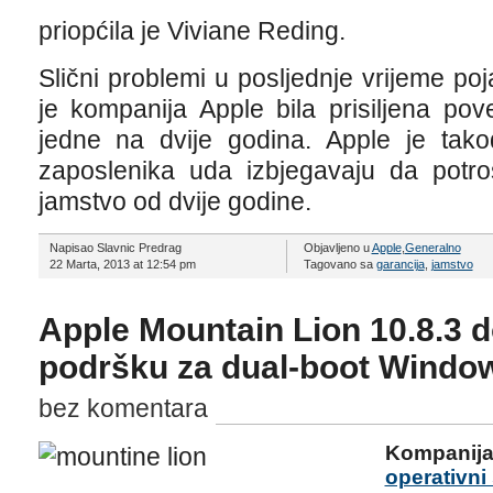
priopćila je Viviane Reding.
Slični problemi u posljednje vrijeme pojav
je kompanija Apple bila prisiljena po
jedne na dvije godina. Apple je tako
zaposlenika uda izbjegavaju da potr
jamstvo od dvije godine.
Napisao Slavnic Predrag
Objavljeno u
Apple
,
Generalno
22 Marta, 2013 at 12:54 pm
Tagovano sa
garancija
,
jamstvo
Apple Mountain Lion 10.8.3 
podršku za dual-boot Windo
bez komentara
Kompanija 
operativni