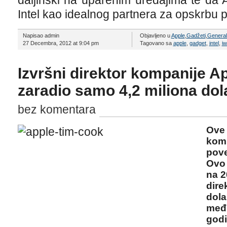
daljinski na uparenim uređajima te da
Intel kao idealnog partnera za opskrbu 
Napisao admin
Objavljeno u
Apple
,
Gadžeti
,
Genera
27 Decembra, 2012 at 9:04 pm
Tagovano sa
apple
,
gadget
,
intel
,
iw
Izvršni direktor kompanije A
zaradio samo 4,2 miliona dol
bez komentara
Ove 
komp
pove
Ovo 
na 2
dire
dola
među
godi