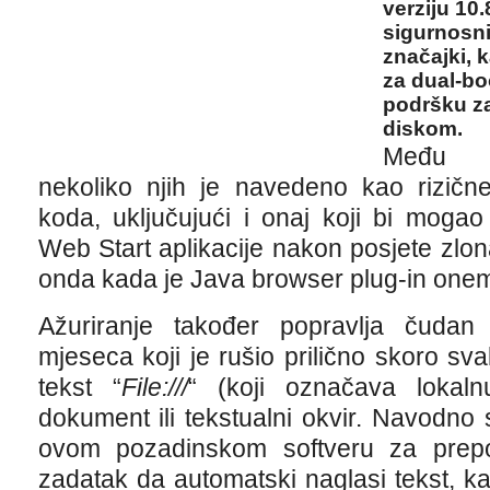
verziju 10.
sigurnosni
značajki, 
za dual-b
podršku za
diskom.
Među s
nekoliko njih je navedeno kao rizične
koda, uključujući i onaj koji bi moga
Web Start aplikacije nakon posjete zlon
onda kada je Java browser plug-in one
Ažuriranje također popravlja čudan
mjeseca koji je rušio prilično skoro s
tekst “
File:///
“ (koji označava loka
dokument ili tekstualni okvir. Navodno
ovom pozadinskom softveru za prepo
zadatak da automatski naglasi tekst, k