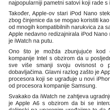
najpopularniji pametni satovi koji rade s
Također, Apple-ov stari iPod Nano ste
zbog činjenice da se mogao koristiti ka
od mnogih kompatibilnih narukvica za sa
Apple nedavno redizajnirala iPod Nano 
je iWatch na putu.
Ono što je možda zbunjujuće kod 
kompanije Intel s obzirom da u posljed
sve više smanji svoju ovisnost o p
dobavljačima. Glavni razlog zašto je A
procesora koji se ugrađuje u novi iPho
od procesora kompanije Samsung.
Svakako da iWatch ne zahtjeva ugradn
je Apple A6 s obzirom da bi se intenz