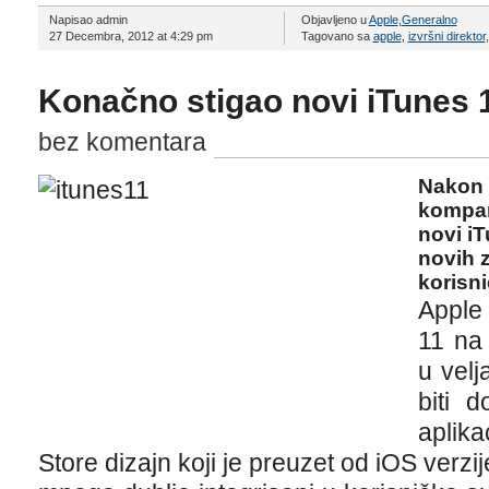
Napisao admin
Objavljeno u
Apple
,
Generalno
27 Decembra, 2012 at 4:29 pm
Tagovano sa
apple
,
izvršni direktor
Konačno stigao novi iTunes 
bez komentara
Nakon 
kompan
novi iT
novih z
korisni
Apple
11 na
u velj
biti 
aplika
Store dizajn koji je preuzet od iOS verzi