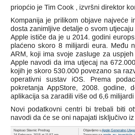
priopćio je Tim Cook , izvršni direktor k
Kompanija je prilikom objave najveće inv
dosta zanimljive detalje o svom utjeca
Apple ističe da je u 2014. godini europ
plaćeno skoro 8 milijardi eura. Među n
ARM, koji ima svoje zasluge za uspjeh 
Apple navodi da ima utjecaj na 672.000
kojih je skoro 530.000 povezano sa raz
operativni sustav iOS. Prema poda
pokretanja AppStore, 2008. godine, d
aplikacija sa zaradili više od 6,6 milijardi
Novi podatkovni centri bi trebali biti 
navodi da će se oni napajati isključivo iz
Napisao Slavnic Predrag
Objavljeno u
Apple
,
Generalno
,
Ulaga
24 Februara, 2015 at 11:57 am
Tagovano sa
apple
,
eu
,
investicija
,