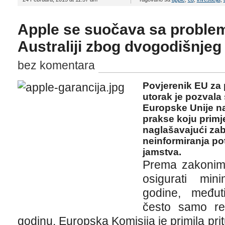
Apple se suočava sa problem
Australiji zbog dvogodišnjeg
bez komentara
Povjerenik EU za
utorak je pozvala 
Europske Unije n
prakse koju primj
naglašavajući zab
neinformiranja po
jamstva.
Prema zakonim
osigurati min
godine, međut
često samo re
godinu. Europska Komisija je primila pri