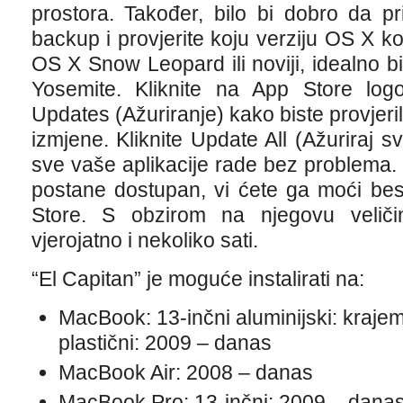
prostora. Također, bilo bi dobro da pr
backup i provjerite koju verziju OS X ko
OS X Snow Leopard ili noviji, idealno bi
Yosemite. Kliknite na App Store lo
Updates (Ažuriranje) kako biste provjeril
izmjene. Kliknite Update All (Ažuriraj sv
sve vaše aplikacije rade bez problema.
postane dostupan, vi ćete ga moći bes
Store. S obzirom na njegovu veličin
vjerojatno i nekoliko sati.
“El Capitan” je moguće instalirati na:
MacBook: 13-inčni aluminijski: kraje
plastični: 2009 – danas
MacBook Air: 2008 – danas
MacBook Pro: 13-inčni: 2009 – danas,