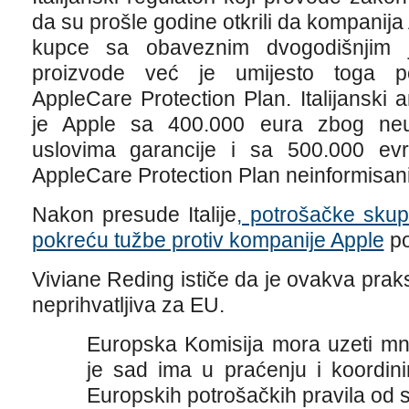
da su prošle godine otkrili da kompanija
kupce sa obaveznim dvogodišnjim j
proizvode već je umijesto toga po
AppleCare Protection Plan. Italijanski
je Apple sa 400.000 eura zbog neu
uslovima garancije i sa 500.000 ev
AppleCare Protection Plan neinformisan
Nakon presude Italije
, potrošačke sku
pokreću tužbe protiv kompanije Apple
po
Viviane Reding ističe da je ovakva pra
neprihvatljiva za EU.
Europska Komisija mora uzeti mn
je sad ima u praćenju i koordin
Europskih potrošačkih pravila od s