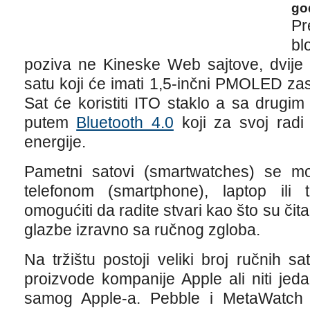
go
Pr
bl
poziva ne Kineske Web sajtove, dvije
satu koji će imati 1,5-inčni PMOLED za
Sat će koristiti ITO staklo a sa drugi
putem
Bluetooth 4.0
koji za svoj radi 
energije.
Pametni satovi (smartwatches) se m
telefonom (smartphone), laptop ili
omogućiti da radite stvari kao što su čit
glazbe izravno sa ručnog zgloba.
Na tržištu postoji veliki broj ručnih sa
proizvode kompanije Apple ali niti jed
samog Apple-a. Pebble i MetaWatch 