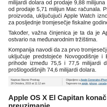
milijardi dolara od prodaje 9,88 milijuna 
od prodaje 5,71 milijun Mac računala. Pr
proizvoda, uključujući Apple Watch iznos
za posljednje tromjesečje fiskalne godin
Također, važna činjenica je ta da je 
ostvario na međunarodnim tržištima.
Kompanija navodi da za prvo tromjesečj
uključuje predstojeće Novogodišnje i
prihode između 75,5 i 77,5 milijardi 
prošlogodišnjih 74,6 milijardi dolara.
Napisao Slavnic Predrag
Objavljeno u
Apple
,
Generalno
,
iPho
28 Oktobra, 2015 at 11:12 am
Tagovano sa
apple
,
iphone
,
zarada
Apple OS X El Capitan kona
preuzimanje