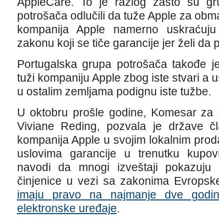
AppleCare. To je razlog zašto su grup
potrošača odlučili da tuže Apple za obma
kompanija Apple namerno uskraćuju
zakonu koji se tiče garancije jer želi da
Portugalska grupa potrošača takođe je
tuži kompaniju Apple zbog iste stvari a u
u ostalim zemljama podignu iste tužbe.
U oktobru prošle godine, Komesar za 
Viviane Reding, pozvala je države čl
kompanija Apple u svojim lokalnim pro
uslovima garancije u trenutku kupo
navodi da mnogi izveštaji pokazuju
činjenice u vezi sa zakonima Evrops
imaju pravo na najmanje dve godin
elektronske uređaje
.