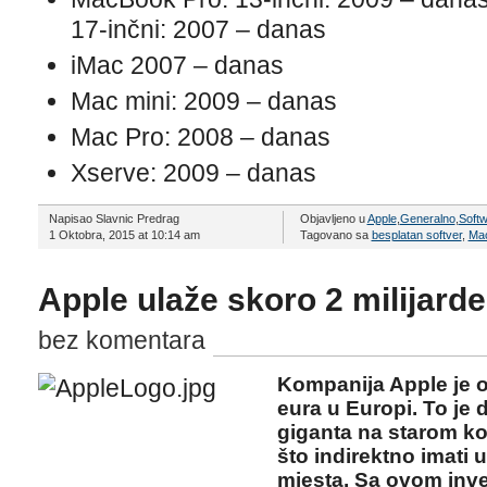
17-inčni: 2007 – danas
iMac 2007 – danas
Mac mini: 2009 – danas
Mac Pro: 2008 – danas
Xserve: 2009 – danas
Napisao Slavnic Predrag
Objavljeno u
Apple
,
Generalno
,
Soft
1 Oktobra, 2015 at 10:14 am
Tagovano sa
besplatan softver
,
Ma
Apple ulaže skoro 2 milijarde
bez komentara
Kompanija Apple je obj
eura u Europi. To je
giganta na starom ko
što indirektno imati 
mjesta. Sa ovom inve