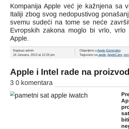
Kompanija Apple već je kažnjena sa vi
Italiji zbog svog nedopustivog ponašan
svemu sudeći na tome se neće završiti
Evropskih zakona moglo bi vrlo, vrlo
Apple.
Napisao admin
Objavljeno u
Apple
,
Generalno
16 Januara, 2013 at 12:26 pm
Tagovano sa
apple
,
AppleCare
,
evr
Apple i Intel rade na proizvo
3 0 komentara
Pr
Ap
pr
sa
bi
ne