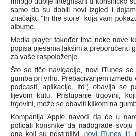
mnogo dublje integrisani u korisničko su
samo da su dobili novi izgled i doja
značajku "In the store" koja vam pokaz
albume.
Media player također ima neke nove ko
popisa pjesama lakšim a preporučenu g
za vaše raspoloženje.
Što se tiče navigacije, novi iTunes s
gumba pri vrhu. Prebacivanjem između vr
podcasti, aplikacije, itd.) obavlja s
lijevom kutu. Pristupanje trgovini, ko
trgovini, može se obaviti klikom na gumb
Kompanija Apple navodi da će u nare
poticati korisnike da nadograde svoju 
one koji su nestrpljivi,
novi iTunes 11 