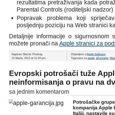
rezultatima pretraživanja kada potra
Parental Controls (roditeljski nadzo
Popravak problema koji spriječa
posljednju poziciju na Web stranici ka
Detaljnije informacije o sigurnosnom 
možete pronači na
Apple stranici za po
Napisao Slavnic Predrag
Objavljeno u
Apple
,
Software
15 Marta, 2013 at 11:34 pm
Tagovano sa
apple
,
ažuriranje
,
Ma
Evropski potrošači tuže App
neinformisanja o pravu na d
sa jednim komentarom
Potrošačke grupe 
kompanija Apple k
Italiji, nastavile