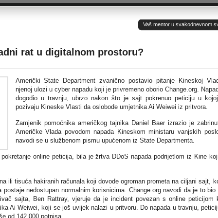
Vaš mentor u svakodnevnom sv(ij
adni rat u digitalnom prostoru?
Američki State Department zvanično postavio pitanje Kineskoj Vla
njenoj ulozi u cyber napadu koji je privremeno oborio Change.org. Napa
dogodio u travnju, ubrzo nakon što je sajt pokrenuo peticiju u kojo
pozivaju Kineske Vlasti da oslobode umjetnika Ai Weiwei iz pritvora.
Zamjenik pomoćnika američkog tajnika Daniel Baer izrazio je zabrinu
Američke Vlada povodom napada Kineskom ministaru vanjskih posl
navodi se u službenom pismu upućenom iz State Departmenta.
kretanje online peticija, bila je žrtva DDoS napada podrijetlom iz Kine koj
ili tisuća hakiranih računala koji dovode ogroman prometa na ciljani sajt, k
a postaje nedostupan normalnim korisnicima. Change.org navodi da je to bio 
ač sajta, Ben Rattray, vjeruje da je incident povezan s online peticijom 
 Ai Weiwei, koji se još uvijek nalazi u pritvoru. Do napada u travnju, peticij
iše od 142.000 potpisa.