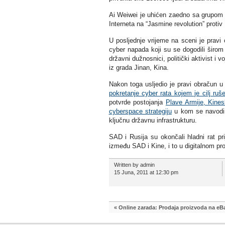
Ai Weiwei je uhićen zaedno sa grupom ak
Interneta na “Jasmine revolution” protiv
U posljednje vrijeme na sceni je pravi
cyber napada koji su se dogodili širom
državni dužnosnici, politički aktivist i 
iz grada Jinan, Kina.
Nakon toga usljedio je pravi obračun 
pokretanje cyber rata kojem je cilj ruš
potvrde postojanja
Plave Armije, Kines
cyberspace strategiju
u kom se navodi
ključnu državnu infrastrukturu.
SAD i Rusija su okončali hladni rat pr
između SAD i Kine, i to u digitalnom pro
Written by admin
15 Juna, 2011 at 12:30 pm
«
Online zarada: Prodaja proizvoda na eB