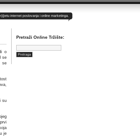
)etu internet poslovanja i online marketinga.
Pretraži Online Tržište:
Pretraga:
di o
d se
j se
tost
ova,
i su
ojeg
prvi
koja
u je