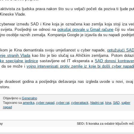
tivista za ljudska prava nakon što su u veljači počeli da poziva ti ljude p
 Kineske Vlade.
 cyberwar između SAD i Kine koja je označena kao zemlja koja stoji iza ve
 svijeta. Posljednji se odnosi na
pokušaj provale u Gmail račune
čiji su vlas
vojno osoblje raznih zemalja. Kompanija Google je izjavila da su napadi podrije
u kom je Kina demantirala svoju umješanost u cyber napade,
optužujući SA
enje stranih Vlada
kao što je bio slučaj sa Afričkim zemljama. Potom dolaz
ke specijalne jedinice
sastavljene od IT eksperata a
SAD donosi kontrave
 da se može i
vojno intervenisati protiv zemlje iz koje bi došli cyber napad
ije dvadeset godina a posljednja dešavanja nas izgleda uvode u novi, ovaj
storu.
Objavljeno u
Generalno
Tagovano sa
amerika
,
cyber napad
,
cyber rat
,
cyberattack
,
hladni rat
,
kina
,
SAD
,
sajber
napad
ay
SEO: 5 koraka za odabir ključnih reč