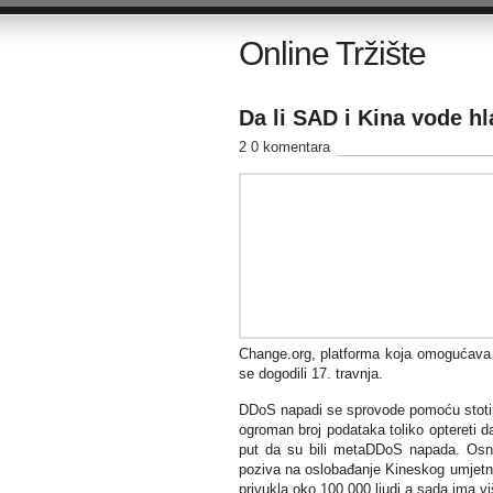
Online Tržište
Da li SAD i Kina vode hl
2 0 komentara
Change.org, platforma koja omogućava po
se dogodili 17. travnja.
DDoS napadi se sprovode pomoću stotina 
ogroman broj podataka toliko optereti d
put da su bili metaDDoS napada. Osniv
poziva na oslobađanje Kineskog umjetnika
privukla oko 100.000 ljudi a sada ima v