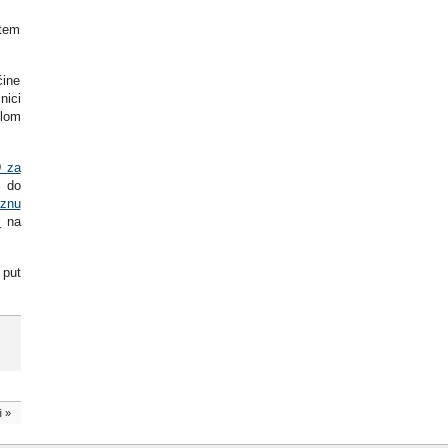
utem
ćine
nici
tlom
D za
i do
rznu
i
na
 put
i
»