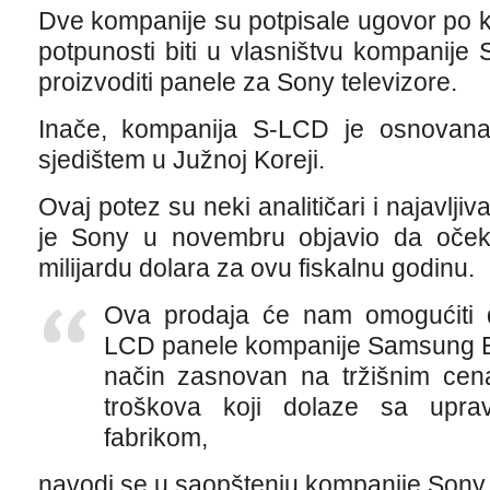
Dve kompanije su potpisale ugovor po
potpunosti biti u vlasništvu kompanije
proizvoditi panele za Sony televizore.
Inače, kompanija S-LCD je osnovana
sjedištem u Južnoj Koreji.
Ovaj potez su neki analitičari i najavlj
je Sony u novembru objavio da očeku
milijardu dolara za ovu fiskalnu godinu.
Ova prodaja će nam omogućiti 
LCD panele kompanije Samsung Ele
način zasnovan na tržišnim cen
troškova koji dolaze sa upra
fabrikom,
navodi se u saopštenju kompanije Sony.