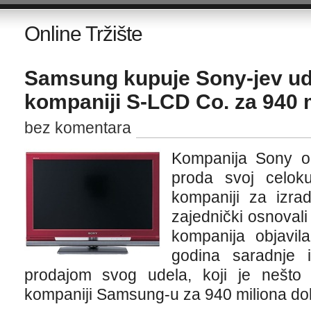
Online Tržište
Samsung kupuje Sony-jev udi
kompaniji S-LCD Co. za 940 m
bez komentara
Kompanija Sony o
proda svoj celo
kompaniji za izra
zajednički osnoval
kompanija objavi
godina saradnje 
prodajom svog udela, koji je nešto
kompaniji Samsung-u za 940 miliona dol