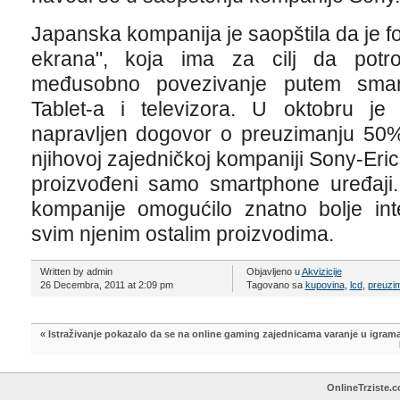
Japanska kompanija je saopštila da je fok
ekrana", koja ima za cilj da potr
međusobno povezivanje putem smart
Tablet-a i televizora. U oktobru je
napravljen dogovor o preuzimanju 50%
njihovoj zajedničkoj kompaniji Sony-Eric
proizvođeni samo smartphone uređaji
kompanije omogućilo znatno bolje int
svim njenim ostalim proizvodima.
Written by admin
Objavljeno u
Akvizicije
26 Decembra, 2011 at 2:09 pm
Tagovano sa
kupovina
,
lcd
,
preuzi
«
Istraživanje pokazalo da se na online gaming zajednicama varanje u igrama 
OnlineTrziste.