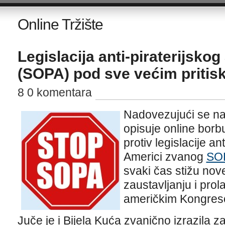
Online Tržište
Legislacija anti-piraterijskog
(SOPA) pod sve većim pritis
8 0 komentara
Nadovezujući se n
opisuje online borbu
protiv legislacije an
Americi zvanog
SOP
svaki čas stižu nove
zaustavljanju i pro
američkim Kongres
Juče je i Bijela Kuća zvanično izrazila za