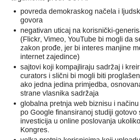
povreda demokraskog načela i ljuds
govora
negativan uticaj na korisnički-generi
(Flickr, Vimeo, YouTube bi mogli da s
zakon prođe, jer bi interes manjine 
internet zajedince)
sajtovi koji kompajliraju sadržaj i kre
curators i slični bi mogli biti proglaš
ako jedna jedina primjedba, osnovana
strane vlasnika sadržaja
globalna pretnja web biznisu i načinu 
po Google finansiranoj studiji gotovo s
investicija u online poslovanja ukolik
Kongres.