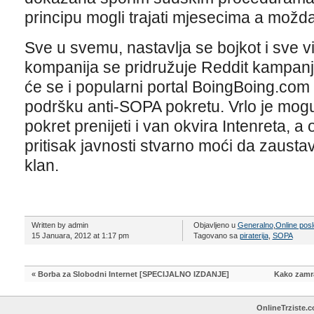
principu mogli trajati mjesecima a možd
Sve u svemu, nastavlja se bojkot i sve vi
kompanija se pridružuje Reddit kampanj
će se i popularni portal BoingBoing.com z
podršku anti-SOPA pokretu. Vrlo je m
pokret prenijeti i van okvira Intenreta, a
pritisak javnosti stvarno moći da zaustav
klan.
Written by admin
Objavljeno u
Generalno
,
Online pos
15 Januara, 2012 at 1:17 pm
Tagovano sa
piraterija
,
SOPA
«
Borba za Slobodni Internet [SPECIJALNO IZDANJE]
Kako zamra
OnlineTrziste.