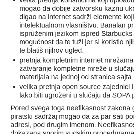
velka pretnja korisnicima koji uploadu
mogao da dobije zatvorsku kaznu ukol
digao na internet sadrži elemente koj
intelektualnom vlasništvu. Banalan pri
ispruženim jezikom ispred Starbucks
mogućnost da te tuži jer si koristio nji
te blatiš njihov ugled.
pretnja kompletnim internet mrežama,
zatvaranje kompletne mreže u slučaju
materijala na jednoj od stranica sajta 
velika pretnja open source zajednici i
lako biti ugroženi u slučaju da SOPA 
Pored svega toga neefikasnost zakona gdj
piratski sadržaj mogao da za par sati p
adresi, pod drugim imenom. Neefikasnos
dokazana sporim sudskim procedurama 