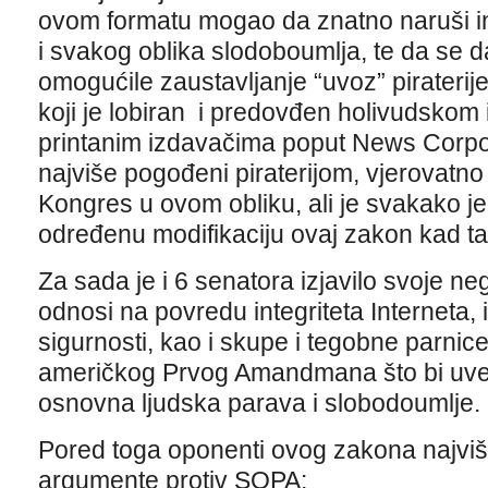
ovom formatu mogao da znatno naruši inte
i svakog oblika slodoboumlja, te da se da
omogućile zaustavljanje “uvoz” piraterije
koji je lobiran i predovđen holivudskom 
printanim izdavačima poput News Corporat
najviše pogođeni piraterijom, vjerovatno
Kongres u ovom obliku, ali je svakako je
određenu modifikaciju ovaj zakon kad ta
Za sada je i 6 senatora izjavilo svoje n
odnosi na povredu integriteta Interneta, i
sigurnosti, kao i skupe i tegobne parni
američkog Prvog Amandmana što bi uvel
osnovna ljudska parava i slobodoumlje.
Pored toga oponenti ovog zakona najviš
argumente protiv SOPA: