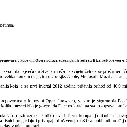
ketinga.
regovara o kupovini Opera Software, kompanije koja stoji iza web browser-a 
avodi da najveća društvena mreža na svijetu želi da se proširi na tržiš
tno velika konkurencija, tu su Google, Apple, Microsoft, Mozilla a sada
ija koja je za prvi kvartal 2012 godine prijavila prihod od 46.9 m
egovorima o kupovini Opera browsera, sasvim je sigurno da Faceboo
nekoliko meseci bilo je govora da Facebook radi na svom sopstvenom b
a se u obzir uzme nekoliko stvari. Prvo, kompanija planira da ovog 
risnici pregledaju i pristupaju društvenoj mreži sa mobilnnih uređaja
 oglašavanje u pretrazi.