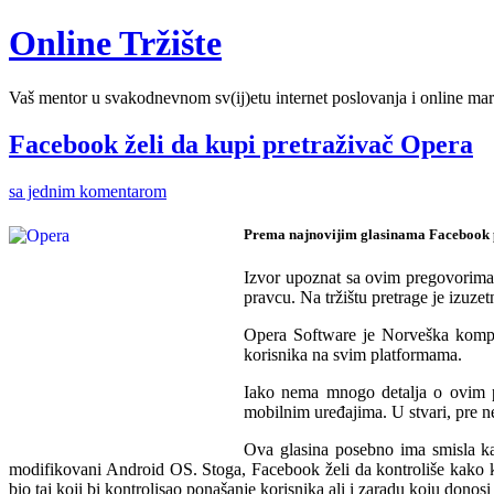
Online Tržište
Vaš mentor u svakodnevnom sv(ij)etu internet poslovanja i online mar
Facebook želi da kupi pretraživač Opera
sa jednim komentarom
Prema najnovijim glasinama Facebook p
Izvor upoznat sa ovim pregovorima n
pravcu. Na tržištu pretrage je izuze
Opera Software je Norveška kompan
korisnika na svim platformama.
Iako nema mnogo detalja o ovim pr
mobilnim uređajima. U stvari, pre 
Ova glasina posebno ima smisla kad
modifikovani Android OS. Stoga, Facebook želi da kontroliše kako ko
bio taj koji bi kontrolisao ponašanje korisnika ali i zaradu koju donosi