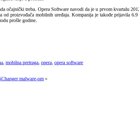
a očajnički treba. Opera Software navodi da je u prvom kvartalu 2012 
ra od proizvođača mobilnih uređaja. Kompanija je takođe prijavila 6.
iodu prošle godine.
na
,
mobilna pretraga
,
opera
,
opera software
DNSChanger malware-om
»