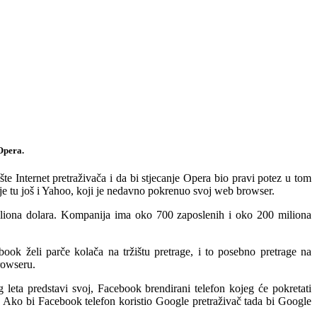
Opera.
te Internet pretraživača i da bi stjecanje Opera bio pravi potez u tom
 je tu još i Yahoo, koji je nedavno pokrenuo svoj web browser.
iliona dolara. Kompanija ima oko 700 zaposlenih i oko 200 miliona
k želi parče kolača na tržištu pretrage, i to posebno pretrage na
rowseru.
leta predstavi svoj, Facebook brendirani telefon kojeg će pokretati
. Ako bi Facebook telefon koristio Google pretraživač tada bi Google