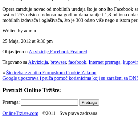
Opera zarađuje novac od mobilnih uređaja što je ono što Facebook sad
rast od 253 odsto u odnosu na godinu dana ranije i 1,8 miliona dola
mobilnih izdavača i oglašivača, što je 303 odsto više nego u istom per
Written by admin
25 Maja, 2012 at 9:36 pm
Objavljeno u
Akvizicije
,
Facebook
,
Featured
Tagovano sa
Akvizicija
,
browser
,
facebook
,
Internet pretraga
,
kupovi
«
Što trebate znati o Europskom Cookie Zakonu
Google upozorava i pruža pomoć korisnicima koji su zaraženi sa 
Pretraži Online Tržište:
Pretraga:
OnlineTrziste.com
- ©2011 - Sva prava zadrzana.