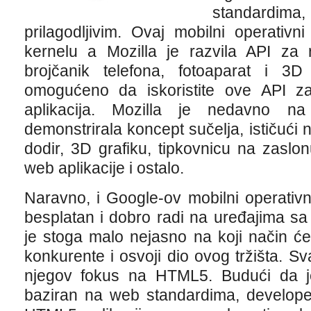
standardim
prilagodljivim. Ovaj mobilni operativ
kernelu a Mozilla je razvila API za 
brojčanik telefona, fotoaparat i 3D
omogućeno da iskoristite ove API za 
aplikacija. Mozilla je nedavno 
demonstrirala koncept sučelja, ističući 
dodir, 3D grafiku, tipkovnicu na zaslo
web aplikacije i ostalo.
Naravno, i Google-ov mobilni operativn
besplatan i dobro radi na uređajima s
je stoga malo nejasno na koji način će
konkurente i osvoji dio ovog tržišta. S
njegov fokus na HTML5. Budući da j
baziran na web standardima, developeri