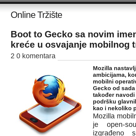
Online Tržište
Boot to Gecko sa novim ime
kreće u osvajanje mobilnog t
2 0 komentara
Mozilla nastavl
ambicijama, kom
mobilni operati
Gecko od sada z
također navodi 
podršku glavnih
kao i nekoliko 
Mozilla mobil
je open-so
izgrađeno