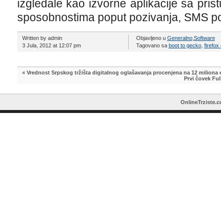
izgledale kao izvorne aplikacije sa pr
sposobnostima poput pozivanja, SMS por
Written by admin
Objavljeno u
Generalno
,
Software
3 Jula, 2012 at 12:07 pm
Tagovano sa
boot to gecko
,
firefox
«
Vrednost Srpskog tržišta digitalnog oglašavanja procenjena na 12 miliona 
Prvi čovek Ful
OnlineTrziste.