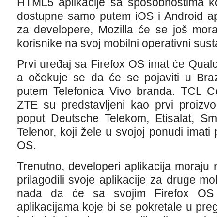
HTML5 aplikacije sa sposobnostima ko
dostupne samo putem iOS i Android apl
za developere, Mozilla će se još morat
korisnike na svoj mobilni operativni sust
Prvi uređaj sa Firefox OS imat će Qu
a očekuje se da će se pojaviti u Bra
putem Telefonica Vivo branda. TCL C
ZTE su predstavljeni kao prvi proizvo
poput Deutsche Telekom, Etisalat, Smar
Telenor, koji žele u svojoj ponudi imati
OS.
Trenutno, developeri aplikacija moraju m
prilagodili svoje aplikacije za druge mo
nada da će sa svojim Firefox OS us
aplikacijama koje bi se pokretale u preg