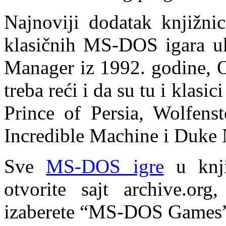
Najnoviji dodatak knjižni
klasičnih MS-DOS igara uk
Manager iz 1992. godine, 
treba reći i da su tu i klasic
Prince of Persia, Wolfen
Incredible Machine i Duke
Sve
MS-DOS igre
u knji
otvorite sajt archive.or
izaberete “MS-DOS Games