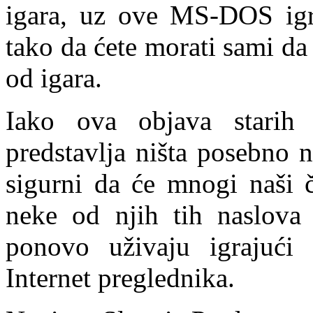
igara, uz ove MS-DOS igre
tako da ćete morati sami da
od igara.
Iako ova objava starih
predstavlja ništa posebno 
sigurni da će mnogi naši či
neke od njih tih naslova 
ponovo uživaju igrajući 
Internet preglednika.