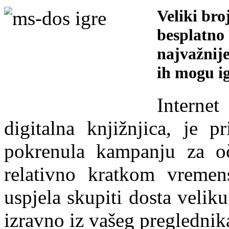
Veliki br
besplatno 
najvažnije
ih mogu ig
Interne
digitalna knjižnjica, je 
pokrenula kampanju za oč
relativno kratkom vremen
uspjela skupiti dosta velik
izravno iz vašeg preglednik