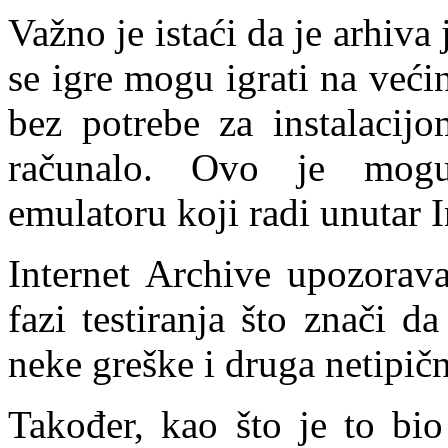
Važno je istaći da je arhiva
se igre mogu igrati na već
bez potrebe za instalacij
računalo. Ovo je mog
emulatoru koji radi unutar I
Internet Archive upozorava
fazi testiranja što znači 
neke greške i druga netipič
Također, kao što je to bio