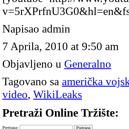
v=5rXPrfnU3G0&hl=en&fs
Napisao admin
7 Aprila, 2010 at 9:50 am
Objavljeno u
Generalno
Tagovano sa
američka vojs
video
,
WikiLeaks
Pretraži Online Tržište:
Pretraga: