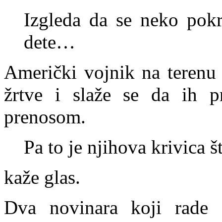
Izgleda da se neko pok
dete…
Američki vojnik na terenu 
žrtve i slaže se da ih p
prenosom.
Pa to je njihova krivica 
kaže glas.
Dva novinara koji rade 