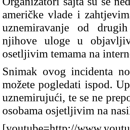
Organizatori sajta su se ne
američke vlade i zahtjevim
uznemiravanje od drugih
njihove uloge u objavlji
osetljivim temama na intern
Snimak ovog incidenta nos
možete pogledati ispod. Up
uznemirujući, te se ne pre
osobama osjetljivim na nasil
[youtube=http://www.yout