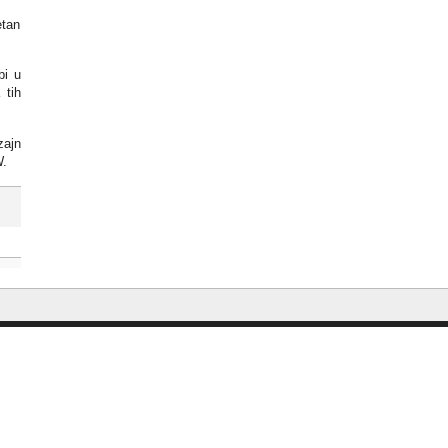
etan
bi u
 tih
zajn
W.