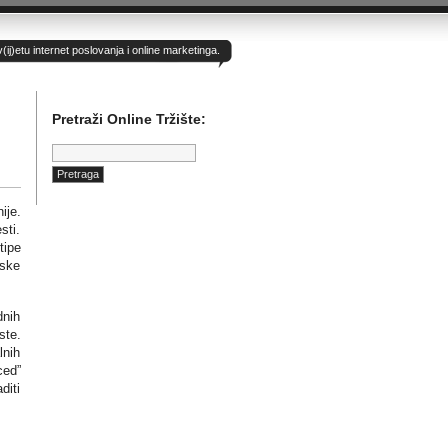
)etu internet poslovanja i online marketinga.
Pretraži Online Tržište:
Pretraga:
ije.
sti.
tipe
jske
dnih
ste.
lnih
ced”
diti