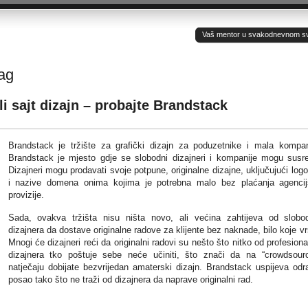
Vaš mentor u svakodnevnom sv(ij
tag
li sajt dizajn – probajte Brandstack
Brandstack je tržište za grafički dizajn za poduzetnike i mala kompan
Brandstack je mjesto gdje se slobodni dizajneri i kompanije mogu susre
Dizajneri mogu prodavati svoje potpune, originalne dizajne, uključujući logo
i nazive domena onima kojima je potrebna malo bez plaćanja agenci
provizije.
Sada, ovakva tržišta nisu ništa novo, ali većina zahtijeva od slobo
dizajnera da dostave originalne radove za klijente bez naknade, bilo koje vr
Mnogi će dizajneri reći da originalni radovi su nešto što nitko od profesiona
dizajnera tko poštuje sebe neće učiniti, što znači da na “crowdsour
natječaju dobijate bezvrijedan amaterski dizajn. Brandstack uspijeva odra
posao tako što ne traži od dizajnera da naprave originalni rad.