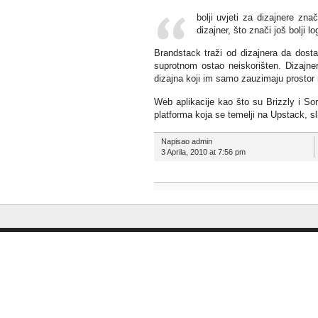
bolji uvjeti za dizajnere zna
dizajner, što znači još bolji l
Brandstack traži od dizajnera da dosta
suprotnom ostao neiskorišten. Dizajner
dizajna koji im samo zauzimaju prostor
Web aplikacije kao što su Brizzly i So
platforma koja se temelji na Upstack, s
Napisao admin
3 Aprila, 2010 at 7:56 pm