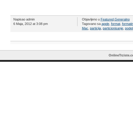
Napisao admin
Objavljeno u
Featured
,
Generalno
6 Maja, 2012 at 3:08 pm
Tagovano sa
apple
,
format
,
formati
Mac
,
particija
,
particionisanje
,
podel
OnlineTrziste.