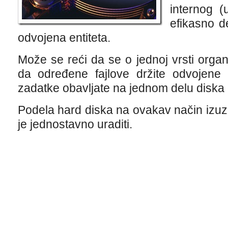
internog (
efikasno d
odvojena entiteta.
Može se reći da se o jednoj vrsti orga
da određene fajlove držite odvojene 
zadatke obavljate na jednom delu diska 
Podela hard diska na ovakav način izuzet
je jednostavno uraditi.