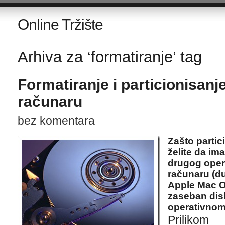
Online Tržište
Arhiva za ‘formatiranje’ tag
Formatiranje i particionisan
računaru
bez komentara
Zašto partic
želite da i
drugog oper
računaru (d
Apple Mac OS
zaseban dis
operativnom
Prilikom 