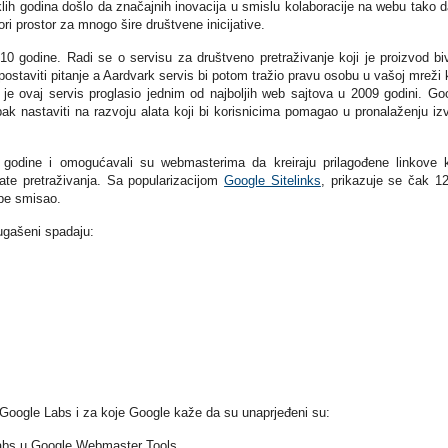
lih godina došlo da značajnih inovacija u smislu kolaboracije na webu tako d
ri prostor za mnogo šire društvene inicijative.
 godine. Radi se o servisu za društveno pretraživanje koji je proizvod bi
ostaviti pitanje a Aardvark servis bi potom tražio pravu osobu u vašoj mreži 
e ovaj servis proglasio jednim od najboljih web sajtova u 2009 godini. Go
ak nastaviti na razvoju alata koji bi korisnicima pomagao u pronalaženju iz
 godine i omogućavali su webmasterima da kreiraju prilagođene linkove 
ate pretraživanja. Sa popularizacijom
Google Sitelinks
, prikazuje se čak 1
ube smisao.
 ugašeni spadaju:
u Google Labs i za koje Google kaže da su unaprjeđeni su:
Labs u Google Webmaster Tools