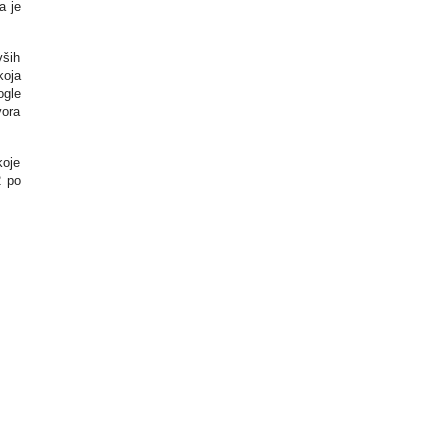
a je
vših
koja
ogle
vora
koje
2 po