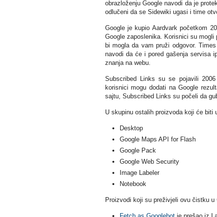
obrazloženju Google navodi da je protek
odlučeni da se Sidewiki ugasi i time otvo
Google je kupio Aardvark početkom 2010
Google zaposlenika. Korisnici su mogli p
bi mogla da vam pruži odgovor. Times j
navodi da će i pored gašenja servisa ip
znanja na webu.
Subscribed Links su se pojavili 2006
korisnici mogu dodati na Google rezult
sajtu, Subscribed Links su počeli da g
U skupinu ostalih proizvoda koji će biti
Desktop
Google Maps API for Flash
Google Pack
Google Web Security
Image Labeler
Notebook
Proizvodi koji su preživjeli ovu čistku 
Fetch as Googlebot
je prešao iz 