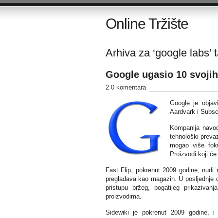
Online Tržište
Arhiva za ‘google labs’ 
Google ugasio 10 svojih
2 0 komentara
Google je objav
Aardvark i Subsc
Kompanija navod
tehnološki prevaz
mogao više foku
Proizvodi koji će
Fast Flip, pokrenut 2009 godine, nudi n
pregladava kao magazin. U posljednje d
pristupu bržeg, bogatijeg prikaziva
proizvodima.
Sidewiki je pokrenut 2009 godine, i