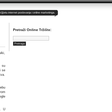
)etu internet poslovanja i online marketinga.
Pretraži Online Tržište:
Pretraga:
iki,
h su
i se
tva.
webu
ovom
ogle
i. U