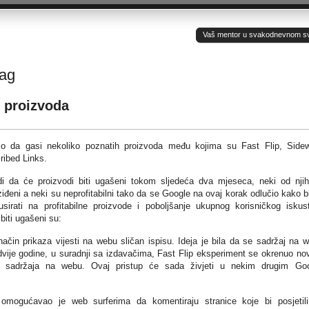
Vaš mentor u svakodnevnom sv(ij
tag
 proizvoda
io da gasi nekoliko poznatih proizvoda među kojima su Fast Flip, Sidew
ribed Links.
i da će proizvodi biti ugašeni tokom sljedeća dva mjeseca, neki od nji
iđeni a neki su neprofitabilni tako da se Google na ovaj korak odlučio kako b
sirati na profitabilne proizvode i poboljšanje ukupnog korisničkog iskus
 biti ugašeni su:
ačin prikaza vijesti na webu sličan ispisu. Ideja je bila da se sadržaj na 
vije godine, u suradnji sa izdavačima, Fast Flip eksperiment se okrenuo n
nja sadržaja na webu. Ovaj pristup će sada živjeti u nekim drugim Go
 omogućavao je web surferima da komentiraju stranice koje bi posjetil