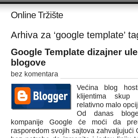
Online Tržište
Arhiva za ‘google template’ ta
Google Template dizajner ul
blogove
bez komentara
Većina blog host
klijentima skup
relativno malo opci
Od danas bloger
kompanije Google će moći da pre
rasporedom svojih sajtova zahvaljujući