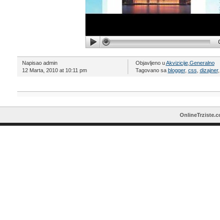
Napisao admin
Objavljeno u
Akvizicije
,
Generalno
12 Marta, 2010 at 10:11 pm
Tagovano sa
blogger
,
css
,
dizajner
OnlineTrziste.