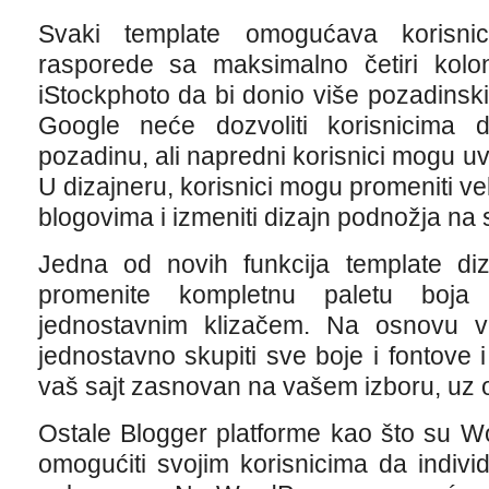
Svaki template omogućava korisnic
rasporede sa maksimalno četiri kol
iStockphoto da bi donio više pozadinsk
Google neće dozvoliti korisnicima d
pozadinu, ali napredni korisnici mogu uv
U dizajneru, korisnici mogu promeniti vel
blogovima i izmeniti dizajn podnožja na
Jedna od novih funkcija template diz
promenite kompletnu paletu boj
jednostavnim klizačem. Na osnovu va
jednostavno skupiti sve boje i fontove
vaš sajt zasnovan na vašem izboru, uz os
Ostale Blogger platforme kao što su 
omogućiti svojim korisnicima da indivi