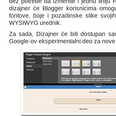
bez potrebe da izmenite i jednu linij
dizajner će Blogger korisnicima omog
fontove, boje i pozadinske slike svoj
WYSIWYG urednik.
Za sada, Dizajner će biti dostupan sa
Google-ov eksperimentalni deo za nove 