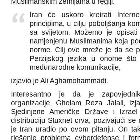
Muslimanskim zemljama u regiji.
Iran će uskoro kreirati Inter
principima, u cilju poboljšanja ko
sa svijetom. Možemo je opisati 
namjenjenu Muslimanima koja pod
norme. Cilj ove mreže je da se p
Perzijskog jezika u onome što j
međunarodne komunikacije,
izjavio je Ali Aghamohammadi.
Interesantno je da je zapovjednik
organizacije, Gholam Reza Jalali, iz
Sjedinjene Američke Države i Izrael
distribuciju Stuxnet crva, pozivajući se 
je Iran uradio po ovom pitanju. On t
rješenje problema cyberdefense i form