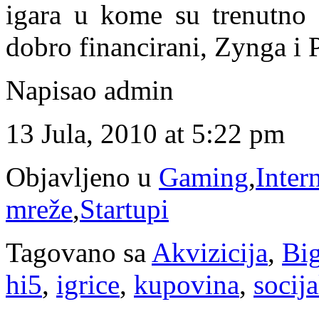
igara u kome su trenutno d
dobro financirani, Zynga i
Napisao admin
13 Jula, 2010 at 5:22 pm
Objavljeno u
Gaming
,
Inter
mreže
,
Startupi
Tagovano sa
Akvizicija
,
Big
hi5
,
igrice
,
kupovina
,
socija