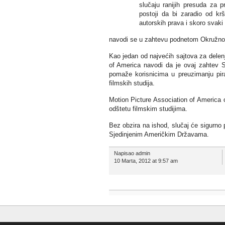
slučaju ranijih presuda za p
postoji da bi zaradio od kr
autorskih prava i skoro svaki
navodi se u zahtevu podnetom Okružnom
Kao jedan od najvećih sajtova za delenj
of America navodi da je ovaj zahtev S
pomaže korisnicima u preuzimanju pira
filmskih studija.
Motion Picture Association of America o
odštetu filmskim studijima.
Bez obzira na ishod, slučaj će sigurno 
Sjedinjenim Američkim Državama.
Napisao admin
10 Marta, 2012 at 9:57 am