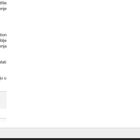
file
enje
tion
blje
enja
lati
ju u