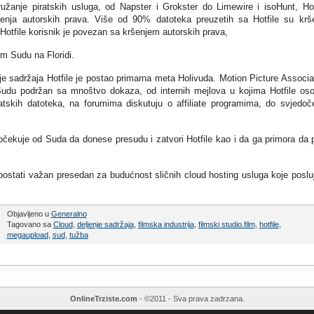
ružanje piratskih usluga, od Napster i Grokster do Limewire i isoHunt, Hot
šenja autorskih prava. Više od 90% datoteka preuzetih sa Hotfile su krš
 Hotfile korisnik je povezan sa kršenjem autorskih prava,
 Sudu na Floridi.
e sadržaja Hotfile je postao primarna meta Holivuda. Motion Picture Associa
udu podržan sa mnoštvo dokaza, od internih mejlova u kojima Hotfile oso
tskih datoteka, na forumima diskutuju o affiliate programima, do svjedoč
čekuje od Suda da donese presudu i zatvori Hotfile kao i da ga primora da p
postati važan presedan za budućnost sličnih cloud hosting usluga koje poslu
Objavljeno u
Generalno
Tagovano sa
Cloud
,
deljenje sadržaja
,
filmska industrija
,
filmski studio.film
,
hotfile
,
megaupload
,
sud
,
tužba
OnlineTrziste.com
- ©2011 - Sva prava zadrzana.