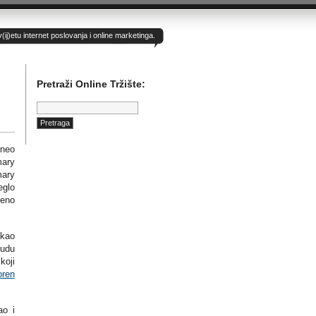
)etu internet poslovanja i online marketinga.
Pretraži Online Tržište:
Pretraga:
dneo
ary
mary
eglo
jeno
 kao
Sudu
koji
oren
ao i