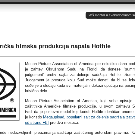
Vaš mentor u svakodnevnom sv(ij
čka filmska produkcija napala Hotfile
Motion Picture Association of America pre nekoliko dana po
je zahtev Okružnom Sudu na Floridi da donese “summ
judgement” protiv sajta za delenje sadržaja Hotfile. Sum
Judgement je presuda koju Sud može doneti da bi se izb
suđenje u slučaju kada svi materijalni dokazi upućuju na počin
krivično delo.
Motion Picture Association of America, koji sebe opisuje
zaštitnika Američke filmske produkcije, u svom zahtevu 
tvrdi da je poslovni model koji koristi Hotfile identičan onome 
je koristio
Megaupload, popularni sajt za delenje sadržaja zatv
od strane FBI
pre dva meseca.
jarde nedozvoljenih preuzimanja sadržaja zaštičenog autorskim pravima. K