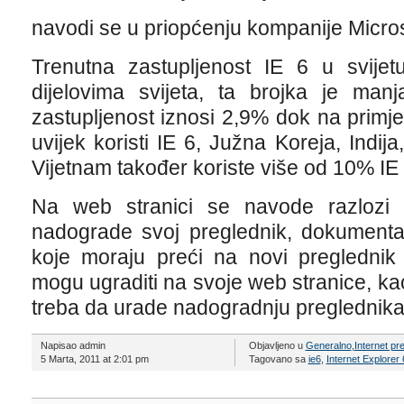
navodi se u priopćenju kompanije Micros
Trenutna zastupljenost IE 6 u svij
dijelovima svijeta, ta brojka je m
zastupljenost iznosi 2,9% dok na primje
uvijek koristi IE 6, Južna Koreja, Indija
Vijetnam također koriste više od 10% IE 
Na web stranici se navode razlozi z
nadograde svoj preglednik, dokumenta
koje moraju preći na novi preglednik
mogu ugraditi na svoje web stranice, k
treba da urade nadogradnju preglednika
Napisao admin
Objavljeno u
Generalno
,
Internet pr
5 Marta, 2011 at 2:01 pm
Tagovano sa
ie6
,
Internet Explorer 