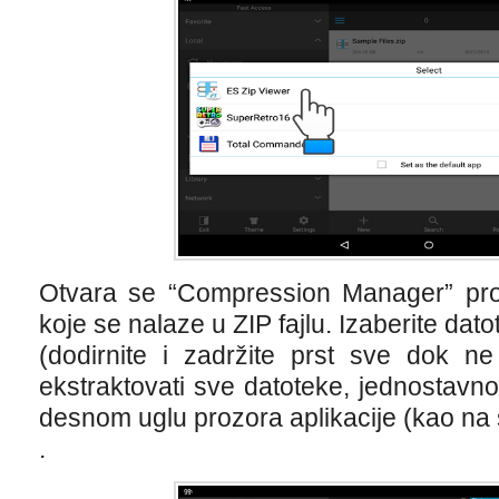
Otvara se “Compression Manager” proz
koje se nalaze u ZIP fajlu. Izaberite dato
(dodirnite i zadržite prst sve dok ne
ekstraktovati sve datoteke, jednostavn
desnom uglu prozora aplikacije (kao na s
.