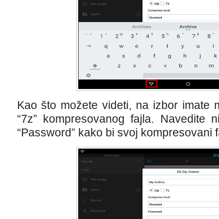
Kao što možete videti, na izbor imate m
“7z” kompresovanog fajla. Navedite ni
“Password” kako bi svoj kompresovani faj