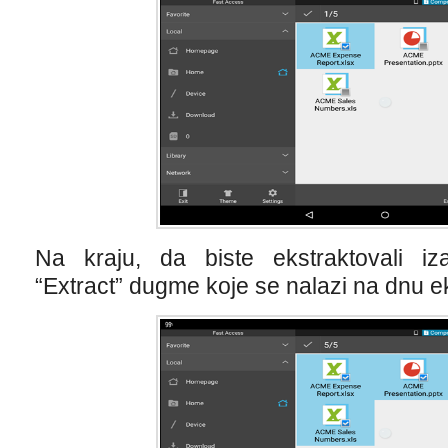
Na kraju, da biste ekstraktovali iza
“Extract” dugme koje se nalazi na dnu e