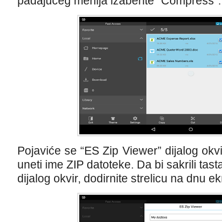
padajućeg menija izaberite “Compress”.
Pojaviće se “ES Zip Viewer” dijalog okvi
uneti ime ZIP datoteke. Da bi sakrili tasta
dijalog okvir, dodirnite strelicu na dnu e