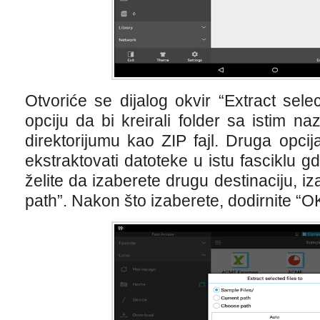
Otvoriće se dijalog okvir “Extract selec
opciju da bi kreirali folder sa istim na
direktorijumu kao ZIP fajl. Druga opci
ekstraktovati datoteke u istu fasciklu gde
želite da izaberete drugu destinaciju, i
path”. Nakon što izaberete, dodirnite “O