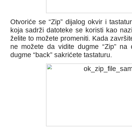
Otvoriće se “Zip” dijalog okvir i tastatu
koja sadrži datoteke se koristi kao naz
želite to možete promeniti. Kada završit
ne možete da vidite dugme “Zip” na di
dugme “back” sakrićete tastaturu.