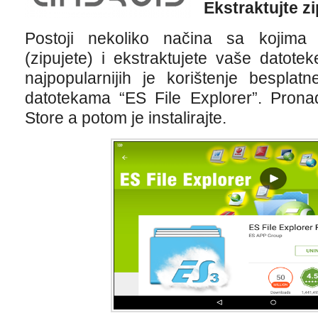
Ekstraktujte zi
Postoji nekoliko načina sa kojima
(zipujete) i ekstraktujete vaše datot
najpopularnijih je korištenje besplatn
datotekama “ES File Explorer”. Pronađ
Store a potom je instalirajte.