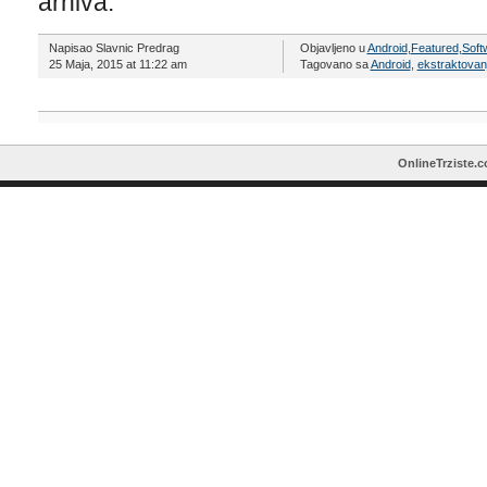
arhiva.
Napisao Slavnic Predrag
Objavljeno u
Android
,
Featured
,
Soft
25 Maja, 2015 at 11:22 am
Tagovano sa
Android
,
ekstraktovan
OnlineTrziste.