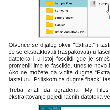
Otvoriće se dijalog okvir “Extract” i tas
će se ekstraktovati (raspakovati) u fas
datoteka i u istoj foscikli gde je sme
promenili ime te fascikle, unesite novo i
Ako ne možete da vidite dugme “Extrac
tastaturu. Pritiskom na dugme “back” tast
Treba znati da ugrađena “My Files”
ekstraktovanje pojedinačnih datoteka v