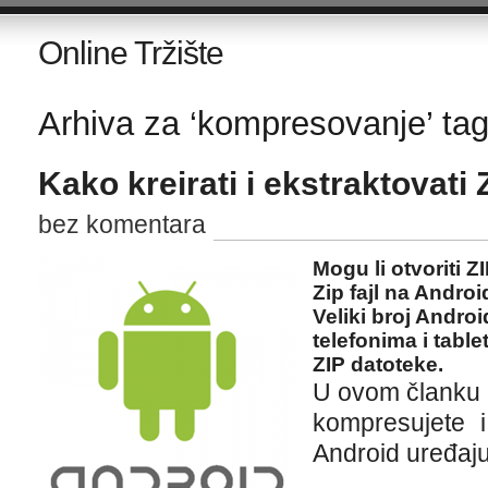
Online Tržište
Arhiva za ‘kompresovanje’ ta
Kako kreirati i ekstraktovati
bez komentara
Mogu li otvoriti Z
Zip fajl na Andro
Veliki broj Andro
telefonima i table
ZIP datoteke.
U ovom članku 
kompresujete i
Android uređaju