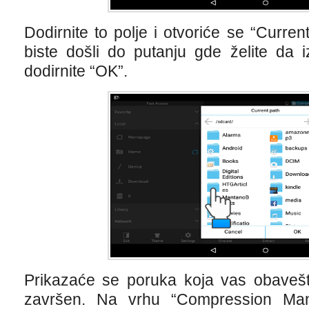
Dodirnite to polje i otvoriće se “Curren
biste došli do putanju gde želite da i
dodirnite “OK”.
Prikazaće se poruka koja vas obaveš
završen. Na vrhu “Compression Mana