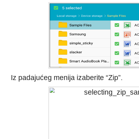
Iz padajućeg menija izaberite “Zip”.